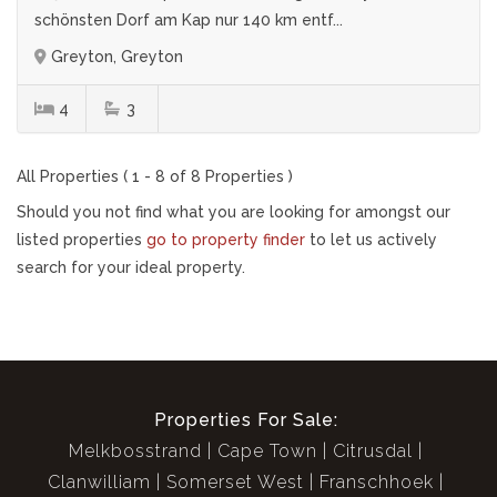
schönsten Dorf am Kap nur 140 km entf...
Greyton, Greyton
4
3
All Properties ( 1 - 8 of 8 Properties )
Should you not find what you are looking for amongst our
listed properties
go to property finder
to let us actively
search for your ideal property.
Properties For Sale:
Melkbosstrand
Cape Town
Citrusdal
Clanwilliam
Somerset West
Franschhoek