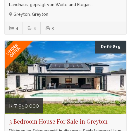
Landhaus, geprägt von Weite und Elegan...
Greyton, Greyton
4
4
3
UNDER
Ref# 819
OFFER
R 7 950 000
3 Bedroom House For Sale in Greyton
Wohnen im Scheunenstil in diesem 3 Schlafzimmer Haus