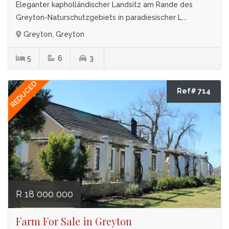
Eleganter kapholländischer Landsitz am Rande des
Greyton-Naturschutzgebiets in paradiesischer L...
Greyton, Greyton
5
6
3
REDUCED
Ref# 714
R 18 000 000
Farm For Sale in Greyton