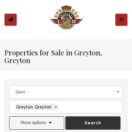
Toggl
Properties for Sale in Greyton,
Greyton
Sales
Greyton, Greyton
×
More options
Search