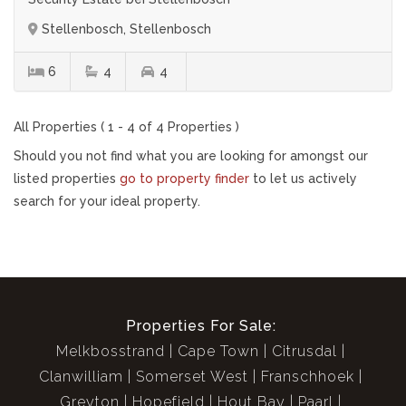
Stellenbosch, Stellenbosch
6
4
4
All Properties ( 1 - 4 of 4 Properties )
Should you not find what you are looking for amongst our
listed properties
go to property finder
to let us actively
search for your ideal property.
Properties For Sale:
Melkbosstrand
Cape Town
Citrusdal
Clanwilliam
Somerset West
Franschhoek
Greyton
Hopefield
Hout Bay
Paarl