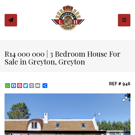
Toggl
R14 000 000 | 3 Bedroom House For
Sale in Greyton, Greyton
REF # 946
WhatsApp
Facebook
Pinterest
Twitter
Print
Share