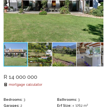
R 14 000 000
mortgage calculator
Bedrooms:
3
Bathrooms:
3
2
Garages:
2
Erf Size:
± 3762 m