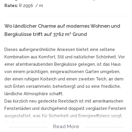
Rates:
R 2956
/ m
Wo ländlicher Charme auf modernes Wohnen und
Bergkulisse trifft auf 3762 m² Grund
Dieses außergewöhnliche Anwesen bietet eine seltene
Kombination aus Komfort, Stil und natürlicher Schönheit. Vor
einer atemberaubenden Bergkulisse gelegen, ist das Haus
von einem prächtigen, eingewachsenen Garten umgeben,
der einen ruhigen Koiteich und einen zweiten Teich, an dem
sich Enten versammeln, beherbergt und so eine friedliche,
ländliche Atmosphäre schafft.
Das kürzlich neu gedeckte Reetdach ist mit amerikanischen
Fensterläden und durchgehend doppelt verglasten Fenstern
ausgestattet, was für Sicherheit und Energieeffizienz sorgt.
Die Schiebetüren öffnen sich nahtlos zu einer Veranda,
Read More
rahmen die Bergkulisse perfekt ein und ermöglichen ein