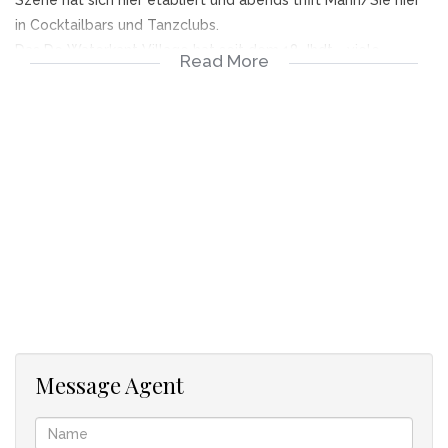
in Cocktailbars und Tanzclubs.
Das De Waterkant Village hat seit dem 18 Jhdt.… viele
Read More
unterschiedliche Charaktere beherbergt, religiöser,
geschichtlicher, politischer oder bunter Art. Die meisten ihrer
Namen und Geschichten sind erzählt und vergessen, aber
einige haben ihre Zeichen in Ziegelsteinen, Dorflegenden
oder Nachbarschafts- Geschichten hinterlassen. 1997 hat die
Stadt Kapstadt das De Waterkant Village zu einem
nationalen Denkmal erhoben.
Zum Penthaus gehört eine große Dachterrasse mit Blick auf
den Tafelberg, den Signal Hill und die Waterfront. Das
klimatisierte Penthaus hat 2 Schlafzimmer, 2 Badezimmer
und einen großen, offenen Wohnbereich mit eingebauter
Küche und ist komplett möbliert.
Der Tafelberg liegt 6 km von der Unterkunft entfernt und
Message Agent
das CTICC erreichen Sie nach 1,5 km. Vom internationalen
Flughafen Kapstadt trennen Sie 21 km.