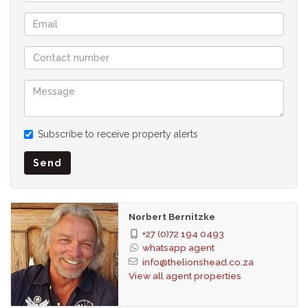
106 m² Wohnfläche - 46 m² Terrasse
5. OG
2 Schlafzimmer
2 Badezimmer
1 offener Wohnbereich mit Küche
1 Kellerraum
Fahrradraum
2 Tiefgaragenplätze
Subscribe to receive property alerts
Lift
Behindertengerechter Zugang
Send
von innen nach außen kein Absatz, keine Stufen
Gesamte Wohneinheit ist rollstuhlgerecht
WLAN
Norbert Bernitzke
Direkter unterirdischer Zugang zum Cape Quarter Shopping-
+27 (0)72 194 0493
Center
whatsapp agent
Baujahr 2019
info@thelionshead.co.za
View all agent properties
Kaufpreis plus Mwst
Die Napier Street-Entwicklung umfasst 19 High-End-