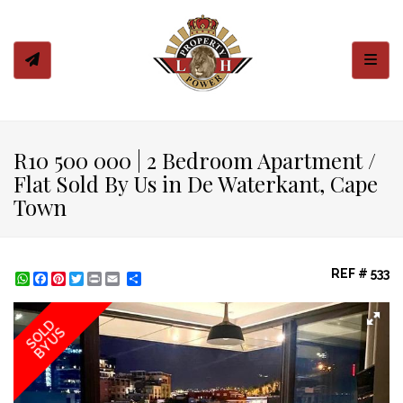
Toggl
R10 500 000 | 2 Bedroom Apartment /
Flat Sold By Us in De Waterkant, Cape
Town
REF # 533
WhatsApp
Facebook
Pinterest
Twitter
Print
Share
SOLD
BY US