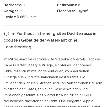
Bedrooms:
2
Bathrooms:
2
2
Garages:
2
Floor Size:
± 152m
Levies:
R 6682
/ m
152 m² Penthaus mit einer großen Dachterrasse im
coolsten Gebäude der Waterkant ohne
Loadshedding
Im Mittelpunkt des schicken De Waterkant Viertels liegt das
Cape Quarter Lifestyle Village, ein kleines, gehobenes
Einkaufszentrum mit Modeboutiquen, kommerziellen
Kunstgalerien und internationalen Restaurants. Die
umliegenden, grünen Straßen sind von farbenfrohen Häusern
mit trendigen Cafés, stilvollen Geschenkeläden und
Pensionen gesäumt. Das Viertel ist auch für sein LGBT-
freundliches Nachtleben bekannt; Eine elegante Yuppie
Szene hat sich hier etabliert und abends trifft Mann/Sie hier