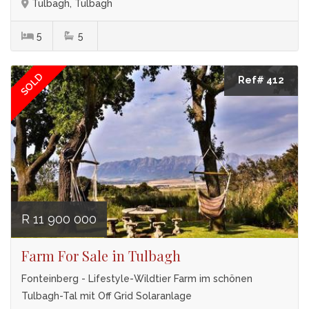
Tulbagh, Tulbagh
5
5
SOLD
Ref# 412
R 11 900 000
Farm For Sale in Tulbagh
Fonteinberg - Lifestyle-Wildtier Farm im schönen
Tulbagh-Tal mit Off Grid Solaranlage