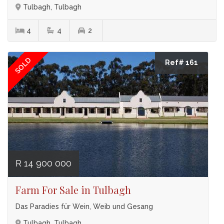
Tulbagh, Tulbagh
4
4
2
SOLD
Ref# 161
R 14 900 000
Farm For Sale in Tulbagh
Das Paradies für Wein, Weib und Gesang
Tulbagh, Tulbagh