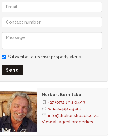
Subscribe to receive property alerts
Send
Norbert Bernitzke
+27 (0)72 194 0493
whatsapp agent
info@thelionshead.co.za
View all agent properties