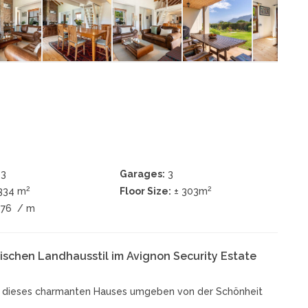
3
Garages:
3
2
2
1334 m
Floor Size:
± 303m
676
/ m
schen Landhausstil im Avignon Security Estate
r dieses charmanten Hauses umgeben von der Schönheit