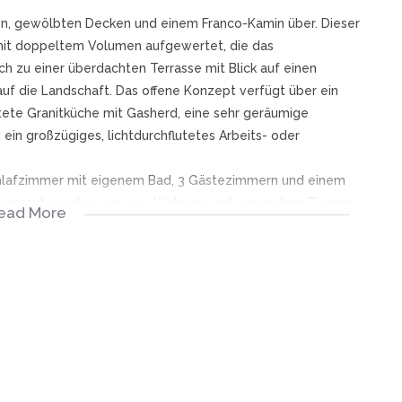
en, gewölbten Decken und einem Franco-Kamin über. Dieser
mit doppeltem Volumen aufgewertet, die das
ch zu einer überdachten Terrasse mit Blick auf einen
uf die Landschaft. Das offene Konzept verfügt über ein
ttete Granitküche mit Gasherd, eine sehr geräumige
in großzügiges, lichtdurchflutetes Arbeits- oder
hlafzimmer mit eigenem Bad, 3 Gästezimmern und einem
 angepasst werden, um eine Wohnung mit separatem Eingang
ead More
 Tage zu schaffen. Inbegriffen sind eine Doppelgarage,
herer Garten mit 2 x 5000lt Wassertanks und eine
inem 26 Hektar großen Grundstück mit Wanderwegen,
le. Das Anwesen ist von herrlichem Blick auf die Berge
o gestaltet, dass sie maximale Sicherheit bieten und sich
rne 24-Stunden-Sicherheitsdienst bietet einen sicheren