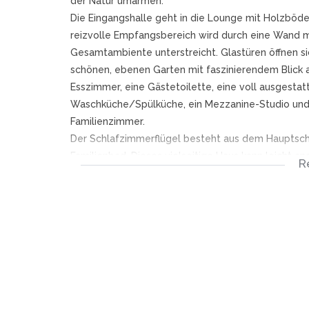
der Natur umarmen.
Die Eingangshalle geht in die Lounge mit Holzböd
reizvolle Empfangsbereich wird durch eine Wand 
Gesamtambiente unterstreicht. Glastüren öffnen si
schönen, ebenen Garten mit faszinierendem Blick a
Esszimmer, eine Gästetoilette, eine voll ausgesta
Waschküche/Spülküche, ein Mezzanine-Studio und e
Familienzimmer.
Der Schlafzimmerflügel besteht aus dem Hauptsc
Familienbad. Dieses vielseitige Haus kann leicht
R
und einer sonnenverwöhnten Veranda für die faulen
ausreichend Parkplätze abseits der Straße, ein sic
Alarmanlage.
Das private Anwesen Avignon befindet sich auf e
großzügigen Freiflächen und einem Spielpark für al
umgeben und von Ruhe umgeben. Alle Häuser sind s
harmonisch in die
"ländliche französische" Landschaft. Der hochmode