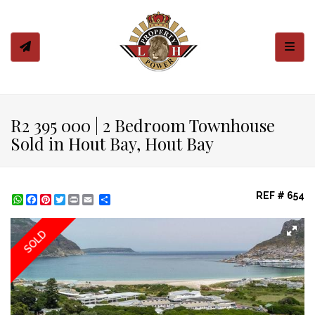
Toggl
R2 395 000 | 2 Bedroom Townhouse
Sold in Hout Bay, Hout Bay
REF # 654
WhatsApp
Facebook
Pinterest
Twitter
Print
Share
SOLD