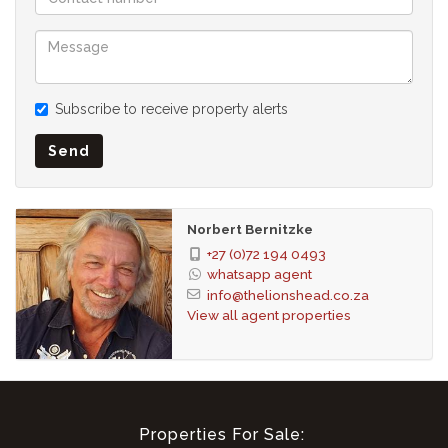
Subscribe to receive property alerts
Send
Norbert Bernitzke
+27 (0)72 194 0493
whatsapp agent
info@thelionshead.co.za
View all agent properties
Properties For Sale: