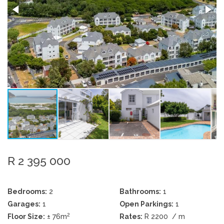
R 2 395 000
Bedrooms:
2
Bathrooms:
1
Garages:
1
Open Parkings:
1
2
Floor Size:
± 76m
Rates:
R 2200
/ m