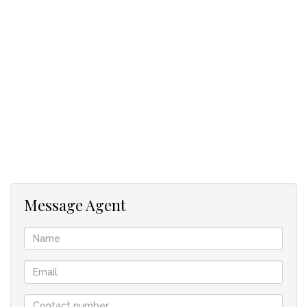
Grillmöglichkeiten.
Der Preis von R2 750 000 beinhaltet die Möbel und
Einrichtungsgegenstände und ist komplett ausgestattet.
In Zusammenarbeit mit SEEFF
Message Agent