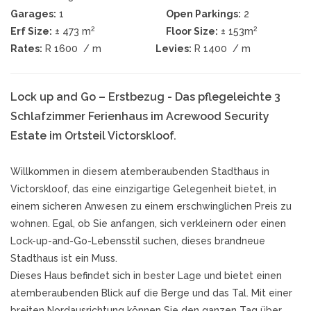
Garages:
1
Open Parkings:
2
2
2
Erf Size:
± 473 m
Floor Size:
± 153m
Rates:
R 1600
/ m
Levies:
R 1400
/ m
Lock up and Go – Erstbezug - Das pflegeleichte 3
Schlafzimmer Ferienhaus im Acrewood Security
Estate im Ortsteil Victorskloof.
Willkommen in diesem atemberaubenden Stadthaus in
Victorskloof, das eine einzigartige Gelegenheit bietet, in
einem sicheren Anwesen zu einem erschwinglichen Preis zu
wohnen. Egal, ob Sie anfangen, sich verkleinern oder einen
Lock-up-and-Go-Lebensstil suchen, dieses brandneue
Stadthaus ist ein Muss.
Dieses Haus befindet sich in bester Lage und bietet einen
atemberaubenden Blick auf die Berge und das Tal. Mit einer
breiten Nordausrichtung können Sie den ganzen Tag über