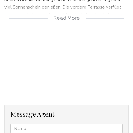
viel Sonnenschein genießen. Die vordere Terrasse verfügt
über einen teilweise überdachten Dachüberstand, der an
Read More
heißen Sommertagen Schatten spendet. Er führt zu einem
pflegeleichten Garten mit Planschbecken – perfekt zum
Entspannen und Genießen der Natur.
Im Inneren ist der offene Wohnbereich mit modernen
Oberflächen und einer geschmackvollen Farbpalette
geschmückt. Die geräumige Lounge verfügt über gewölbte
Decken und große Schiebefenster, die den Raum mit
natürlichem Licht durchfluten.
Die gut ausgestattete Küche ist mit einem Elektroherd,
einem separaten Gasherd und viel Stauraum ausgestattet.
Eine separate Spülküche bringt Komfort in Ihren Alltag. Die
Küchentheke dient gleichzeitig als Essbereich und ermöglicht
entspannte Mahlzeiten, während Sie mit Ihren Gästen in
Message Agent
Verbindung bleiben oder einfach nur die Aussicht genießen.
Der Essbereich führt durch große Schiebetüren in den Garten