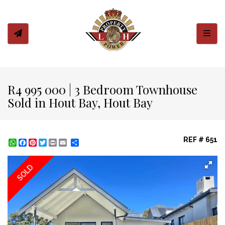
Toggl
R4 995 000 | 3 Bedroom Townhouse
Sold in Hout Bay, Hout Bay
REF # 651
WhatsApp
Facebook
Pinterest
Twitter
Print
Share
SOLD