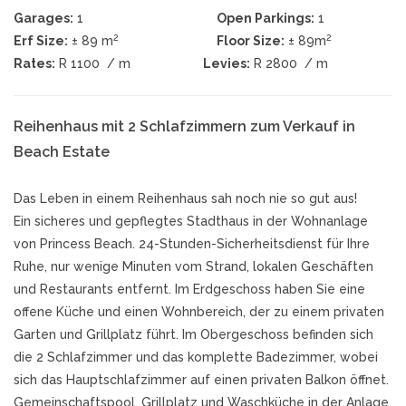
Garages:
1
Open Parkings:
1
2
2
Erf Size:
± 89 m
Floor Size:
± 89m
Rates:
R 1100
/ m
Levies:
R 2800
/ m
Reihenhaus mit 2 Schlafzimmern zum Verkauf in
Beach Estate
Das Leben in einem Reihenhaus sah noch nie so gut aus!
Ein sicheres und gepflegtes Stadthaus in der Wohnanlage
von Princess Beach. 24-Stunden-Sicherheitsdienst für Ihre
Ruhe, nur wenige Minuten vom Strand, lokalen Geschäften
und Restaurants entfernt. Im Erdgeschoss haben Sie eine
offene Küche und einen Wohnbereich, der zu einem privaten
Garten und Grillplatz führt. Im Obergeschoss befinden sich
die 2 Schlafzimmer und das komplette Badezimmer, wobei
sich das Hauptschlafzimmer auf einen privaten Balkon öffnet.
Gemeinschaftspool, Grillplatz und Waschküche in der Anlage.