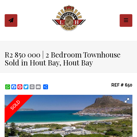
Toggl
R2 850 000 | 2 Bedroom Townhouse
Sold in Hout Bay, Hout Bay
REF # 650
WhatsApp
Facebook
Pinterest
Twitter
Print
Share
SOLD