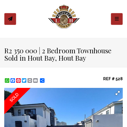
Toggl
R2 350 000 | 2 Bedroom Townhouse
Sold in Hout Bay, Hout Bay
REF # 528
WhatsApp
Facebook
Pinterest
Twitter
Print
Share
SOLD