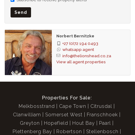
Send
Norbert Bernitzke
+27 (0)72 194 0493
whatsapp agent
info@thelionshead.co.za
View all agent properties
Properties For Sale:
Melkbosstrand
Cape Town
Citrusdal
Clanwilliam
Somerset West
Franschhoek
Greyton
Hopefield
Hout Bay
Paarl
Plettenberg Bay
Robertson
Stellenbosch