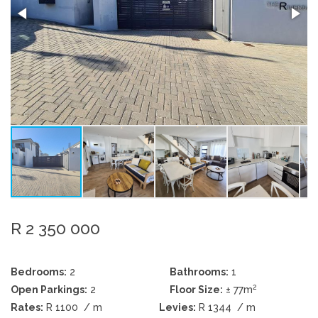
R 2 350 000
Bedrooms:
2
Bathrooms:
1
2
Open Parkings:
2
Floor Size:
± 77m
Rates:
R 1100
/ m
Levies:
R 1344
/ m