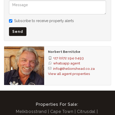
Grundstück Größe 877 m²
Wohngeld Golf Estate R 8 040 monatlich
Preise und Steuern R 7 308 monatlich
Subscribe to receive property alerts
In Zusammenarbeit mit Steenberg Estate
Send
Norbert Bernitzke
+27 (0)72 194 0493
whatsapp agent
info@thelionshead.co.za
View all agent properties
Properties For Sale:
Melkbosstrand
Cape Town
Citrusdal