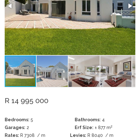
R 14 995 000
Bedrooms:
5
Bathrooms:
4
2
Garages:
2
Erf Size:
± 877 m
Rates:
R 7308
/ m
Levies:
R 8040
/ m