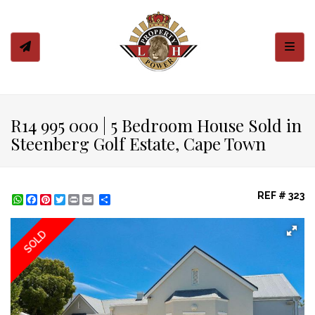
Toggl
R14 995 000 | 5 Bedroom House Sold in
Steenberg Golf Estate, Cape Town
REF # 323
WhatsApp
Facebook
Pinterest
Twitter
Print
Share
SOLD