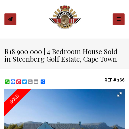
Toggl
R18 900 000 | 4 Bedroom House Sold
in Steenberg Golf Estate, Cape Town
REF # 166
WhatsApp
Facebook
Pinterest
Twitter
Print
Share
SOLD