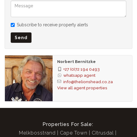
Subscribe to receive property alerts
Send
Norbert Bernitzke
+27 (0)72 194 0493
whatsapp agent
info@thelionshead.co.za
View all agent properties
Properties For Sale:
Melkbosstrand
Cape Town
Citrusdal