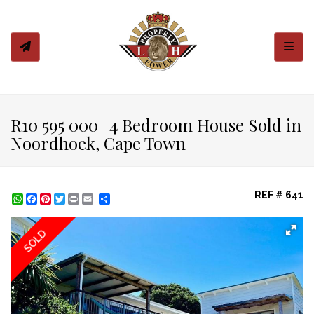
Toggl
R10 595 000 | 4 Bedroom House Sold in
Noordhoek, Cape Town
REF # 641
WhatsApp
Facebook
Pinterest
Twitter
Print
Share
SOLD