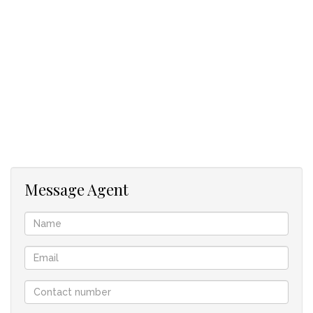
Spaziergang die Straße hinunter entfernt. Es gibt viel Studio-
Platz, Umbauten einer Einzelgarage mit eigenem Bad wären
einfach, Doppelgarage, Pool und schöne geräumige
Schlafzimmer. Garten von guter Größe, der einfach zu
verwalten ist. Das offene Wohnzimmer/Küche ist schön mit
weißen Designerschränken, die vom Eigentümer liebevoll von
Hand gefertigt wurden, und charaktervollen Holzböden.
Große Decks, die von der Lounge aus führen, machen die
Unterhaltung einfach. DUAL LIVING ist definitiv ein Potenzial.
In Zusammenarbeit mit Rose Eedes
Message Agent