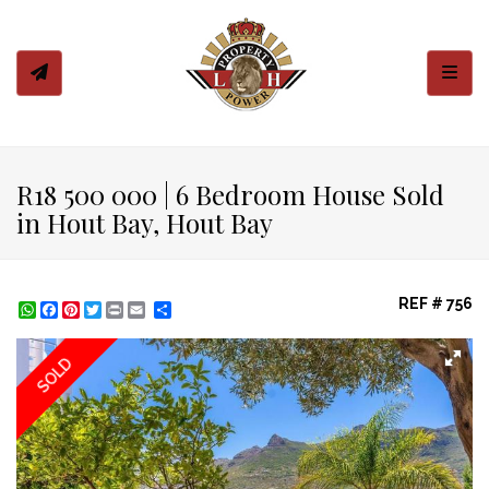
Toggl
R18 500 000 | 6 Bedroom House Sold
in Hout Bay, Hout Bay
REF # 756
WhatsApp
Facebook
Pinterest
Twitter
Print
Share
SOLD