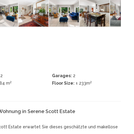
2
Garages:
2
2
2
684 m
Floor Size:
± 233m
Wohnung in Serene Scott Estate
cott Estate erwartet Sie dieses geschätzte und makellose