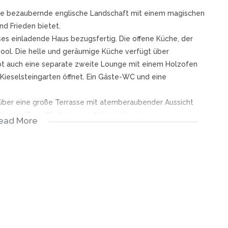
ne bezaubernde englische Landschaft mit einem magischen
nd Frieden bietet.
ieses einladende Haus bezugsfertig. Die offene Küche, der
ool. Die helle und geräumige Küche verfügt über
ibt auch eine separate zweite Lounge mit einem Holzofen
Kieselsteingarten öffnet. Ein Gäste-WC und eine
ber eine große Terrasse mit atemberaubender Aussicht
sche. Zwei Gästezimmer teilen sich ein
ead More
mmer.
 umgerüstet, das Dach wurde komplett wasserdicht und
lgarage und sichere Parkplätze abseits der Straße für
räumige Wohnung mit Dusche und Küchenzeile, ideal für den
o.
Entspannen und Unterhalten.