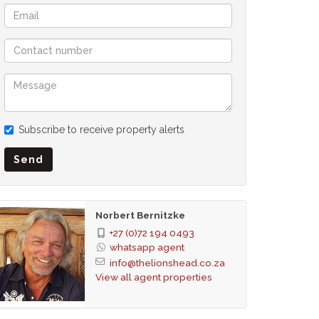
Subscribe to receive property alerts
Send
Norbert Bernitzke
+27 (0)72 194 0493
whatsapp agent
info@thelionshead.co.za
View all agent properties