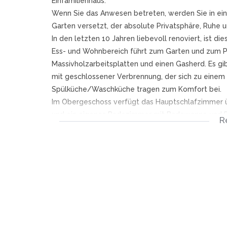
Einfamilienhaus.
Wenn Sie das Anwesen betreten, werden Sie in ei
Garten versetzt, der absolute Privatsphäre, Ruhe u
In den letzten 10 Jahren liebevoll renoviert, ist d
Ess- und Wohnbereich führt zum Garten und zum P
Massivholzarbeitsplatten und einen Gasherd. Es g
mit geschlossener Verbrennung, der sich zu einem 
Spülküche/Waschküche tragen zum Komfort bei.
Im Obergeschoss verfügt das Hauptschlafzimmer ü
und ein eigenes Badezimmer mit Badewanne und Du
R
Familienbadezimmer sowie ein Arbeits-/Arbeitszi
Alle Fenster und Türen wurden auf PVC-Aluminium
gestrichen und ein Solargeysir installiert.
Das Anwesen verfügt über eine automatische Doppe
drei Autos. Über der Garage befindet sich eine ge
Umbau in eine Teenie-Unterkunft oder ein Heimbür
Dies ist das perfekte Zuhause zum Atmen, Leben, 
In Zusammenarbeit mit SEEFF