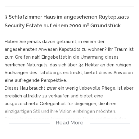
3 Schlafzimmer Haus im angesehenen Ruyteplaats
Security Estate auf einem 2000 m² Grrundstück
Haben Sie jemals davon geträumt, in einem der
angesehensten Anwesen Kapstadts zu wohnen? Ihr Traum ist
zum Greifen nah! Eingebettet in die Umarmung dieses
herrlichen Naturguts, das sich über 34 Hektar an den ruhigen
Südhängen des Tafelbergs erstreckt, bietet dieses Anwesen
eine aufregende Perspektive.
Dieses Hau braucht zwar ein wenig liebevolle Pflege, ist aber
preislich attraktiv zu verkaufen und bietet eine
ausgezeichnete Gelegenheit für diejenigen, die ihren
einzigartigen Stil und ihre Vision einbringen möchten.
Dieses in den 1990er Jahren erbaute Haus verkörpert den
Read More
Charme des einstöckigen Wohnens mit subtilen Übergängen,
die verschiedene Wohnräume definieren, alles in einem