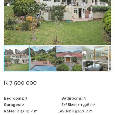
R 7 500 000
Bedrooms:
3
Bathrooms:
3
2
Garages:
2
Erf Size:
± 1996 m
Rates:
R 4393
/ m
Levies:
R 5200
/ m