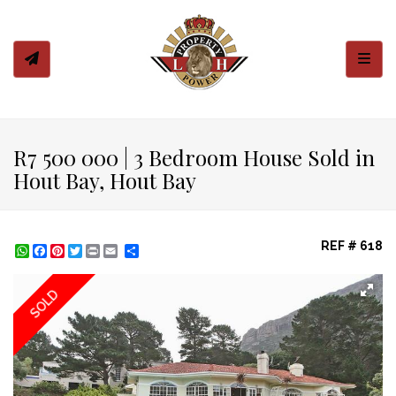
Toggl
R7 500 000 | 3 Bedroom House Sold in
Hout Bay, Hout Bay
REF # 618
WhatsApp
Facebook
Pinterest
Twitter
Print
Share
SOLD