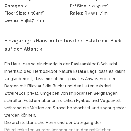
2
Garages:
2
Erf Size:
± 2291 m
2
Floor Size:
± 364m
Rates:
R 5591
/ m
Levies:
R 4817
/ m
Einzigartiges Haus im Tierboskloof Estate mit Blick
auf den Atlantik
Ein Haus, das so einzigartig in der Baviaanskloof-Schlucht
innerhalb des Tierboskloof Nature Estate liegt, dass es kaum
zu glauben ist, dass ein solches privates Anwesen in den
Bergen mit Blick auf die Bucht und den Hafen existiert.
Zweifellos privat, umgeben von imposanten Berghängen,
schroffen Felsformationen, reichlich Fynbos und Vogelwelt,
während die Wellen am Strand beobachtet und sogar gehört
werden können.
Die architektonische Form und der Übergang der
Räumlichkeiten wurden konsequent in den natürlichen