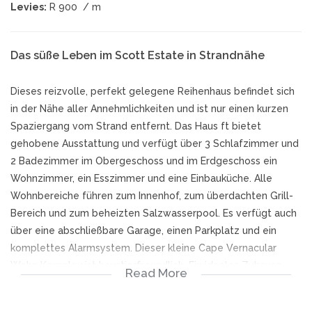
Levies:
R 900
/ m
Das süße Leben im Scott Estate in Strandnähe
Dieses reizvolle, perfekt gelegene Reihenhaus befindet sich
in der Nähe aller Annehmlichkeiten und ist nur einen kurzen
Spaziergang vom Strand entfernt. Das Haus ft bietet
gehobene Ausstattung und verfügt über 3 Schlafzimmer und
2 Badezimmer im Obergeschoss und im Erdgeschoss ein
Wohnzimmer, ein Esszimmer und eine Einbauküche. Alle
Wohnbereiche führen zum Innenhof, zum überdachten Grill-
Bereich und zum beheizten Salzwasserpool. Es verfügt auch
über eine abschließbare Garage, einen Parkplatz und ein
komplettes Alarmsystem. Dieser kleine Cape Vernacular
Wohn Komplex ist haustierfreundlich. Ein ideales Zuhause
Read More
oder ein perfektes Ferienhaus. Einfach absperren und
verlassen.