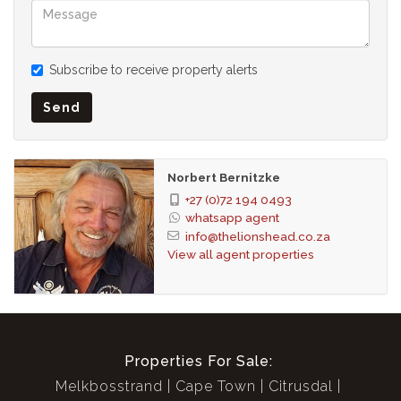
Markise, offenes Wohnen
In Zusammenarbeit mit SEEFF
Subscribe to receive property alerts
Send
Norbert Bernitzke
+27 (0)72 194 0493
whatsapp agent
info@thelionshead.co.za
View all agent properties
Properties For Sale:
Melkbosstrand
Cape Town
Citrusdal