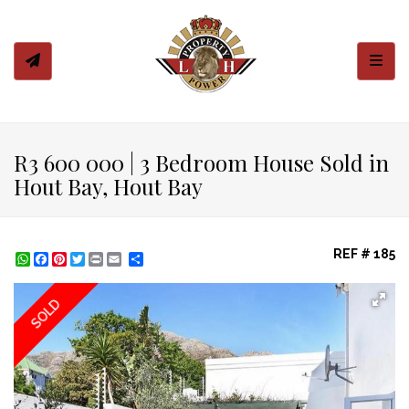
Toggl
R3 600 000 | 3 Bedroom House Sold in
Hout Bay, Hout Bay
REF # 185
WhatsApp
Facebook
Pinterest
Twitter
Print
Share
SOLD