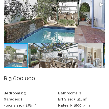
R 3 600 000
Bedrooms:
3
Bathrooms:
2
2
Garages:
1
Erf Size:
± 191 m
2
Floor Size:
± 138m
Rates:
R 1500
/ m