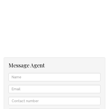
Räume:
• Schlafzimmer: 3
• Badezimmer: 2,5
• Küchen: 1
• Wohnzimmer: 1
• Speisezimmer: 1
Äußere Merkmale:
• Garagen: 1
• Parken: 1
• Gärten: 1
Message Agent
• Pools: 1
Andere Eigenschaften:
• Sicherheit: Total umzäunt, elektrische Garage, elektrisches
Tor, Sicherheitstor, Alarmanlage, 24-Stunden-Zugang,
elektrische Zäune, Außenstrahler, Innenstrahler
• Besonderes Merkmal: Eingebauter Grill, Satelitenschüssel,