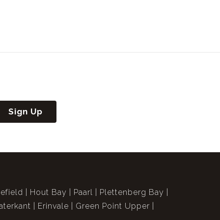
Sign Up
efield
Hout Bay
Paarl
Plettenberg Bay
terkant
Erinvale
Green Point Upper