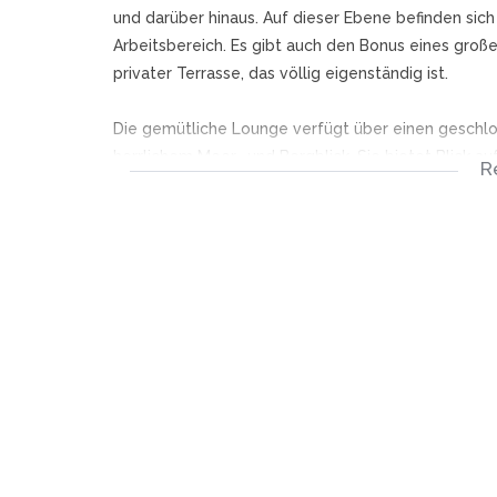
und darüber hinaus. Auf dieser Ebene befinden si
Arbeitsbereich. Es gibt auch den Bonus eines gro
privater Terrasse, das völlig eigenständig ist.
Die gemütliche Lounge verfügt über einen geschlos
herrlichem Meer- und Bergblick. Sie bietet Blick 
R
Außenterrasse mit eingebautem Steinkamin, der sich
Die Landhausküche und der Essbereich mit eingebau
einen Gasherd und einen Elektroherd, einen Vorra
mit Zugang zu einem Trockenhof sowie Stauraum un
Gartenlagerbereich unter dem Haus und ein Außen
Doppelgarage mit Parkplatz für zusätzliche 2 Auto
Das Tierboskloof-Anwesen bietet Ruhe und Seelen
Gemeinschaftspool und einem Tennisplatz, einem 
einem der begehrtesten Anwesen in Hout Bay mac