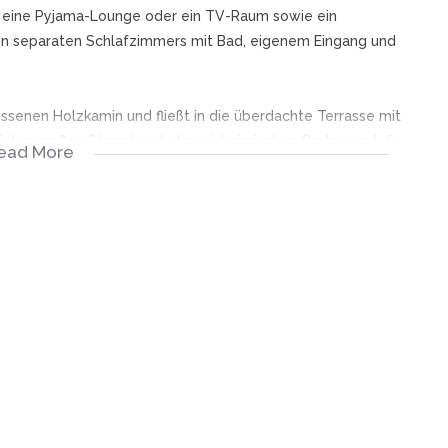
ch eine Pyjama-Lounge oder ein TV-Raum sowie ein
ßen separaten Schlafzimmers mit Bad, eigenem Eingang und
senen Holzkamin und fließt in die überdachte Terrasse mit
auf den großen Strandpool, den einheimischen Garten und die
ead More
 ideal für Mahlzeiten im Freien eignet.
ter Sitzgelegenheit ist offen gestaltet und verfügt über
tsschrank und eine separate, geräumige Wasch- / Spülküche
ter der Treppe. Es gibt einen Weinkeller und einen
haus für zusätzlichen Stauraum sowie eine automatische
s.
frieden mit modernster Sicherheit, einem
Squashplatz und zahlreichen Naturwanderungen, was es zu
ht.