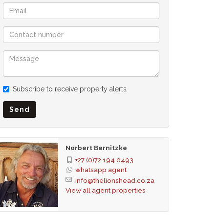
Subscribe to receive property alerts
Send
Norbert Bernitzke
+27 (0)72 194 0493
whatsapp agent
info@thelionshead.co.za
View all agent properties