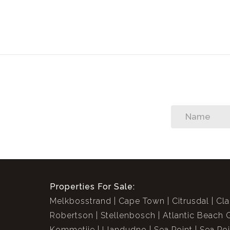
Schlafzimmer: 5
Badezimmer: 3
Küchen
Büros / Studien
Lounges
Familien- / Fernsehzimmer
Garagen: 2
Parken: 2
Garten
Schwimmbad
In Zusammenarbeit mit Greeff / Christies
Properties For Sale:
Melkbosstrand
Cape Town
Citrusdal
Cla
Robertson
Stellenbosch
Atlantic Beach 
Kommetjie
Llandudno
Sea Point
Sea Po