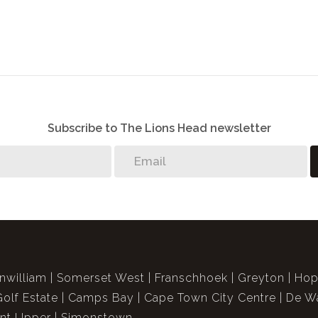
Subscribe to The Lions Head newsletter
nwilliam
Somerset West
Franschhoek
Greyton
Hop
Golf Estate
Camps Bay
Cape Town City Centre
De Wa
int Upper
Simonstown