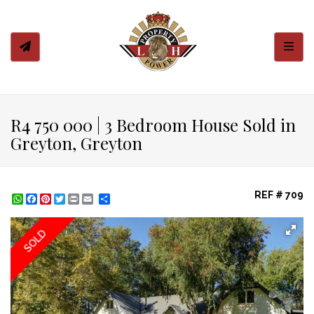
Toggl
R4 750 000 | 3 Bedroom House Sold in
Greyton, Greyton
REF # 709
WhatsApp
Facebook
Pinterest
Twitter
Print
Share
SOLD