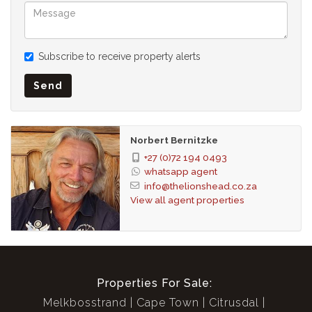
Subscribe to receive property alerts
Send
Norbert Bernitzke
+27 (0)72 194 0493
whatsapp agent
info@thelionshead.co.za
View all agent properties
Properties For Sale:
Melkbosstrand
Cape Town
Citrusdal