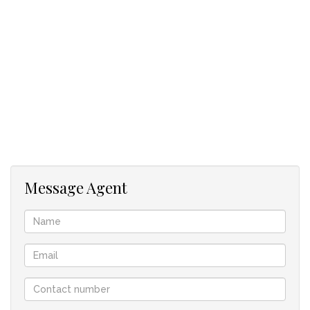
Badezimmer mit einem Dachboden, der als Arbeitszimmer
genutzt werden kann, eine doppelte Deckenhöhe und einen
herrlichen Blick auf die Berge.
Kürzlich renovierte Holzböden im Ess-/Wohnbereich, ein
Holzofen und fantastische Außenbereiche tragen zur
Attraktivität des Hauses bei.
Auf der Rückseite finden Sie eine überdachte Terrasse und
einen umzäunten Innenhof. Das ganze Jahr über einen
wunderschönen Zufluchtsort mit altem Baumbestand und
einem pflegeleichten Garten.
Freuen Sie sich über eine platzsparende angebaute
Message Agent
Doppelgarage.
Seien Sie auf „Liebe auf den ersten Blick“ vorbereitet.
In Zusammenarbeit mit AGRISELL