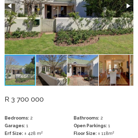
R 3 700 000
Bedrooms:
2
Bathrooms:
2
Garages:
1
Open Parkings:
1
2
2
Erf Size:
± 428 m
Floor Size:
± 118m