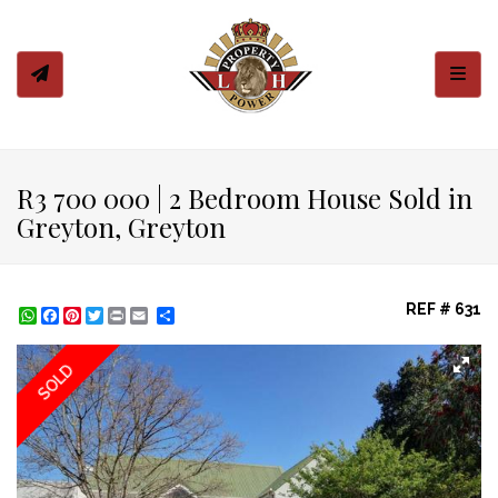
Toggl
R3 700 000 | 2 Bedroom House Sold in
Greyton, Greyton
REF # 631
WhatsApp
Facebook
Pinterest
Twitter
Print
Share
SOLD