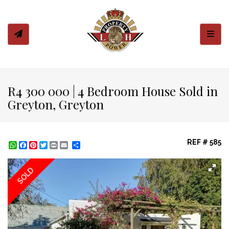
Toggl
R4 300 000 | 4 Bedroom House Sold in
Greyton, Greyton
REF # 585
WhatsApp
Facebook
Pinterest
Twitter
Print
Share
SOLD