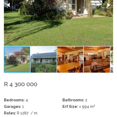
R 4 300 000
Bedrooms:
4
Bathrooms:
2
2
Garages:
1
Erf Size:
± 994 m
Rates:
R 1287
/ m