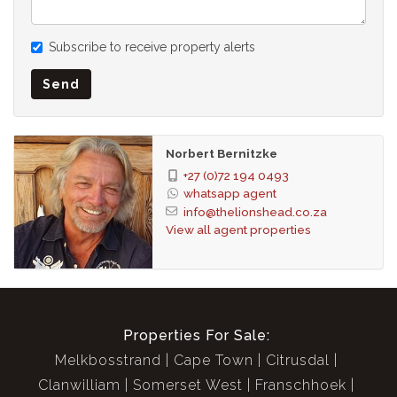
Subscribe to receive property alerts
Send
Norbert Bernitzke
+27 (0)72 194 0493
whatsapp agent
info@thelionshead.co.za
View all agent properties
Properties For Sale:
Melkbosstrand
Cape Town
Citrusdal
Clanwilliam
Somerset West
Franschhoek