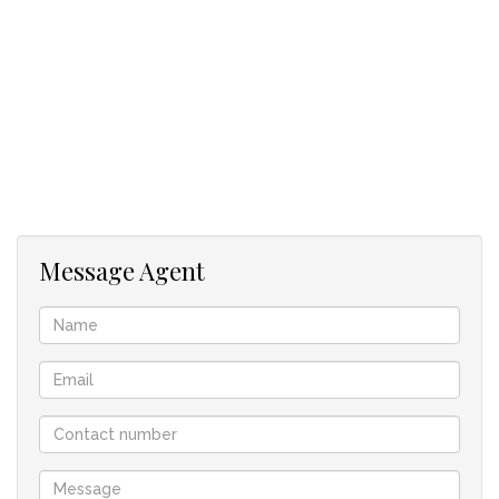
abseits der Hektik des Stadtlebens suchen. Kontaktieren Sie
uns noch heute, um einen Besichtigungstermin für dieses
charmante Landhaus zu vereinbaren.
In Zusammenarbeit mit Agrisell
Message Agent