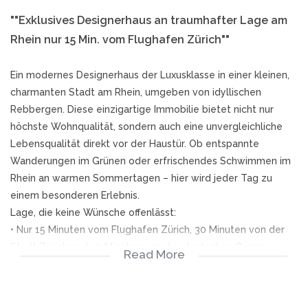
""Exklusives Designerhaus an traumhafter Lage am
Rhein nur 15 Min. vom Flughafen Zürich""
Ein modernes Designerhaus der Luxusklasse in einer kleinen,
charmanten Stadt am Rhein, umgeben von idyllischen
Rebbergen. Diese einzigartige Immobilie bietet nicht nur
höchste Wohnqualität, sondern auch eine unvergleichliche
Lebensqualität direkt vor der Haustür. Ob entspannte
Wanderungen im Grünen oder erfrischendes Schwimmen im
Rhein an warmen Sommertagen – hier wird jeder Tag zu
einem besonderen Erlebnis.
Lage, die keine Wünsche offenlässt:
• Nur 15 Minuten vom Flughafen Zürich, 30 Minuten von der
Stadt Zürich und 10 Minuten von der deutschen Grenze
Read More
entfernt, ideal für Geschäftsleute oder Vielreisende.
Das exklusive Anwesen liegt an der Sonnenseite und bietet
auf großzügigen über 300 m² Wohnfläche alles was das Herz