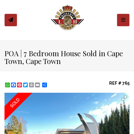
Toggl
POA | 7 Bedroom House Sold in Cape
Town, Cape Town
REF # 765
WhatsApp
Facebook
Pinterest
Twitter
Print
Share
SOLD