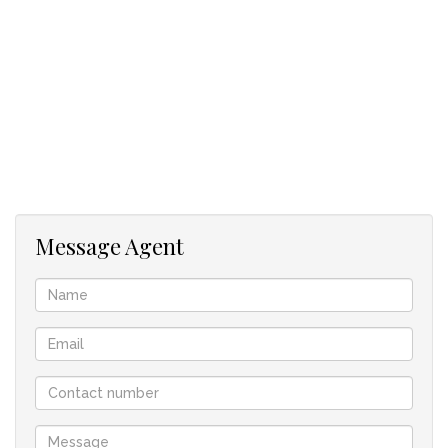
begehrt.
• Luxuriöse Ausstattung mit durchdachtem Design und
modernster Architektur.
• Ein Lift, der alle Ebenen bequem verbindet
• Ein beheizter Swimmingpool und eine Sauna mit
Fitnessraum
• Ein imposanter Weinkeller mit eigenem Weinberg, ideal für
Weinliebhaber.
• Eine 200 m2 grosse und 3 m hohe Garage mit Platz für 10
Fahrzeuge oder als Werkstatt, Lager perfekt für Sammler
Message Agent
und Autofans, 7 Aussenparkplätze.
Das Haus verfügt zudem über eine separate 2.5-Zimmer-
Einliegerwohnung mit eigener Küche, die flexibel genutzt
werden kann – ob für Gäste, Personal oder als Homeoffice-
Bereich. Die Wohnung ist nahtlos in das Haus integrierbar
oder auch vollkommen unabhängig nutzbar.
Das Grundstück umfasst beeindruckende 1.700 m²
Das Haus wurde nach dem Minergie-Standard errichtet, was