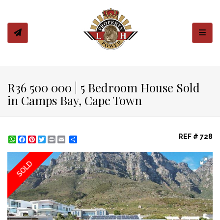
Toggl
R36 500 000 | 5 Bedroom House Sold
in Camps Bay, Cape Town
REF # 728
WhatsApp
Facebook
Pinterest
Twitter
Print
Share
SOLD