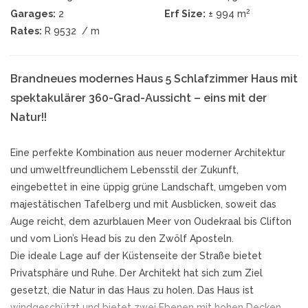
2
Garages:
2
Erf Size:
± 994 m
Rates:
R 9532
/ m
Brandneues modernes Haus 5 Schlafzimmer Haus mit
spektakulärer 360-Grad-Aussicht – eins mit der
Natur!!
Eine perfekte Kombination aus neuer moderner Architektur
und umweltfreundlichem Lebensstil der Zukunft,
eingebettet in eine üppig grüne Landschaft, umgeben vom
majestätischen Tafelberg und mit Ausblicken, soweit das
Auge reicht, dem azurblauen Meer von Oudekraal bis Clifton
und vom Lion’s Head bis zu den Zwölf Aposteln.
Die ideale Lage auf der Küstenseite der Straße bietet
Privatsphäre und Ruhe. Der Architekt hat sich zum Ziel
gesetzt, die Natur in das Haus zu holen. Das Haus ist
windgeschützt und bietet zwei Ebenen mit hohen Decken