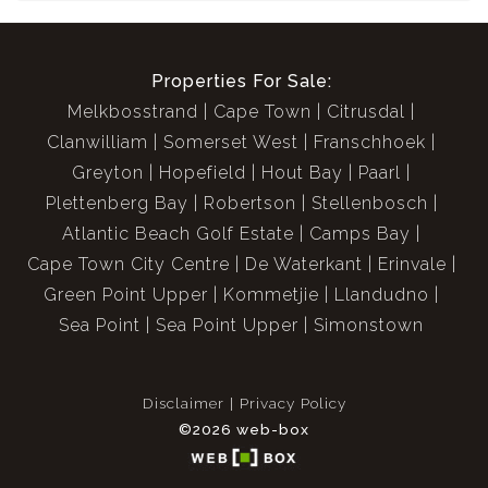
Properties For Sale:
Melkbosstrand
Cape Town
Citrusdal
Clanwilliam
Somerset West
Franschhoek
Greyton
Hopefield
Hout Bay
Paarl
Plettenberg Bay
Robertson
Stellenbosch
Atlantic Beach Golf Estate
Camps Bay
Cape Town City Centre
De Waterkant
Erinvale
Green Point Upper
Kommetjie
Llandudno
Sea Point
Sea Point Upper
Simonstown
Disclaimer
Privacy Policy
©2026 web-box