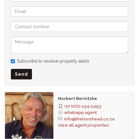
Direkter Zugang von der Garage ins Haus.
• Gegensprechanlage.
• Glasfaser / WLAN.
• Separate Wäscherei.
• Separate Personalunterkunft.
In Zusammenarbeit mit unserem Partner SEEFF
Subscribe to receive property alerts
Send
Norbert Bernitzke
+27 (0)72 194 0493
whatsapp agent
info@thelionshead.co.za
View all agent properties