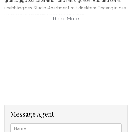
großzügige Schlafzimmer, alle mit eigenem Bad und ein 6.
unabhängiges Studio-Apartment mit direktem Eingang in das
Haus sowie eigenem Eingang von außen.
Read More
Nur 5 Gehminuten vom beliebten weißen Sandstrand und der
ikonischen, palmengesäumten Promenade von Camps Bay
entfernt, flankiert von einer Vielzahl von Restaurants, Cafés
und farbenfrohen Ausstellungen von Straßenhändlern, Kunst
und Kunsthandwerk.
Alle Möbel, Elektro- und Elektronikgeräte und Hausrat sind im
Kaufpreis enthalten!
Erfolgreiche Investitionsmöglichkeit für Ferienvermietungen!
Zu den zusätzlichen Funktionen gehören:
• Wohnung 1 Bett/Bad in sich geschlossen führt in das Haus
als 6. separate, unabhängige Suite plus separater
Außeneingang.
• Wechselrichter - Stromversorgung der Batterie.
Message Agent
• Klimaanlagen (Hitze & Kälte).
• Sicherheit - Alarmanlage, Perimeter Balken und Elektrozaun.