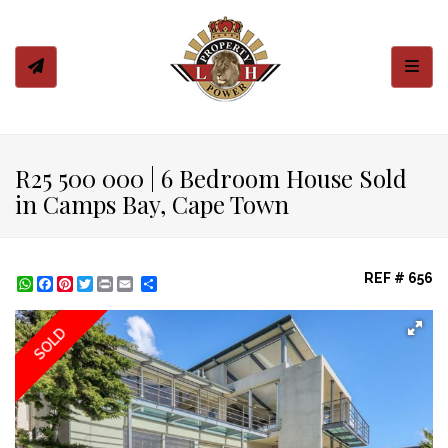
Toggl
R25 500 000 | 6 Bedroom House Sold
in Camps Bay, Cape Town
REF # 656
WhatsApp
Facebook
Pinterest
Twitter
Print
Share
SOLD