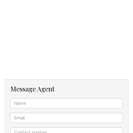
hochmoderne, voll ausgestattete Küche. Wachen Sie auf und
genießen Sie die herrliche Aussicht von allen geräumigen
Suiten mit 4 Schlafzimmern. Zu den besonderen Merkmalen
gehören doppelt verglaste, raumhohe Fenster und die
Möglichkeit einer eleganten Treppe oder eines Aufzugs zu
allen Ebenen.
Wohnung oder Arbeitszimmer von zu Hause aus mit
separatem Eingang, intelligentem Sicherheitssystem,
Klimaanlage, Gaskaminen und anspruchsvollem
Weinlagerraum runden einen ausgezeichneten Kauf am Meer
ab.
Message Agent