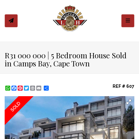
Toggl
R31 000 000 | 5 Bedroom House Sold
in Camps Bay, Cape Town
REF # 607
WhatsApp
Facebook
Pinterest
Twitter
Print
Share
SOLD