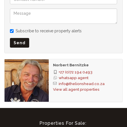
Subscribe to receive property alerts
Send
Norbert Bernitzke
+27 (0)72 194 0493
whatsapp agent
info@thelionshead.co.za
View all agent properties
Properties For Sale: