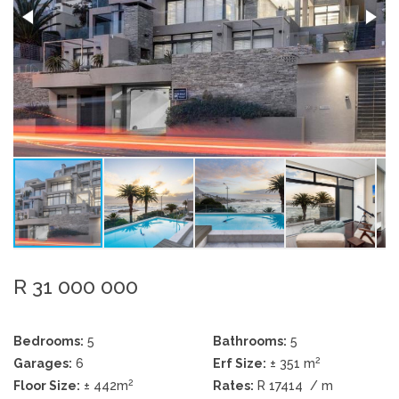
R 31 000 000
Bedrooms:
5
Bathrooms:
5
2
Garages:
6
Erf Size:
± 351 m
2
Floor Size:
± 442m
Rates:
R 17414
/ m