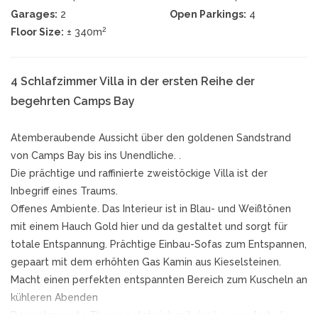
Garages:
2
Open Parkings:
4
2
Floor Size:
± 340m
4 Schlafzimmer Villa in der ersten Reihe der
begehrten Camps Bay
Atemberaubende Aussicht über den goldenen Sandstrand
von Camps Bay bis ins Unendliche. .
Die prächtige und raffinierte zweistöckige Villa ist der
Inbegriff eines Traums.
Offenes Ambiente. Das Interieur ist in Blau- und Weißtönen
mit einem Hauch Gold hier und da gestaltet und sorgt für
totale Entspannung. Prächtige Einbau-Sofas zum Entspannen,
gepaart mit dem erhöhten Gas Kamin aus Kieselsteinen.
Macht einen perfekten entspannten Bereich zum Kuscheln an
kühleren Abenden
Das entspannte Thema setzt sich mit der Lounge fort, die