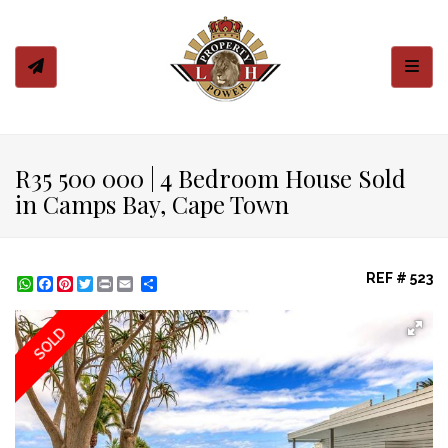
Toggl
R35 500 000 | 4 Bedroom House Sold
in Camps Bay, Cape Town
REF # 523
WhatsApp
Facebook
Pinterest
Twitter
Print
Share
SOLD