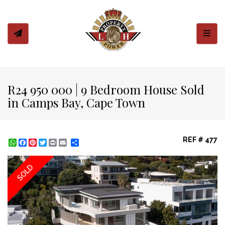
Toggl
R24 950 000 | 9 Bedroom House Sold
in Camps Bay, Cape Town
REF # 477
WhatsApp
Facebook
Pinterest
Twitter
Print
Share
SOLD