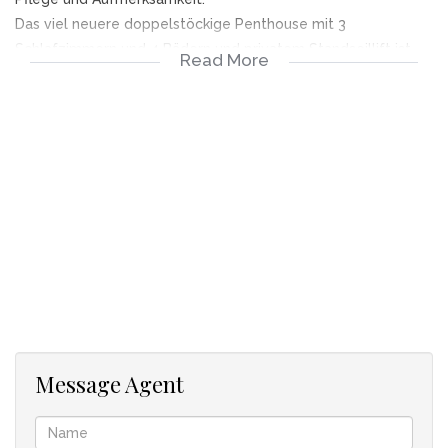
Das viel neuere doppelstöckige Penthouse mit 3
Schlafzimmern und 4 Bädern und privatem Standseillift ist
Read More
ein wunderschönes, modernes Design von Stefan Antoni und
bietet außergewöhnlich weit offene Wohnräume im
Innenbereich und Außenterrassen mit Tauchbecken und
Whirlpool. Alle Zimmer haben einen herrlichen
Weitwinkelblick, der ewig weitergeht. Die großzügige,
geräumige obere Ebene umfasst einen großen privaten
Lounge-/TV-Erholungsraum, der sich zu einer weiteren
geräumigen Terrasse erstreckt, und das größere als übliche
Hauptschlafzimmer mit zwei luxuriösen Badezimmern für Sie
und Ihn. Suite-Badezimmer, die jeweils an einen Durchgang
mit großzügigem Kleiderschrank, Ankleidebereich und
Schminktisch angrenzen.
Dieses sehr interessante Anwesen muss besichtigt werden,
Message Agent
um das Angebot in seiner Gesamtheit zu schätzen.
* Zwei eigenständige Wohnungen auf dem Grundstück - ein