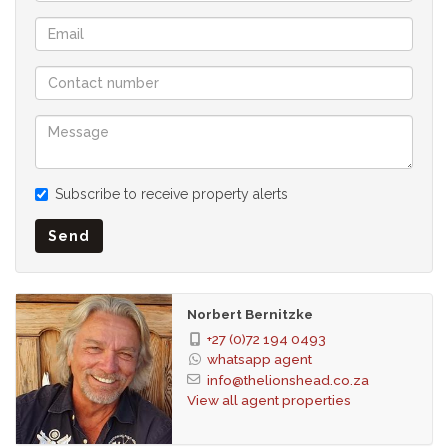
älteres, modernes Haus mit 6 Schlafzimmern und 6 Bädern
und zwei großen Außenterrassen, eine davon mit
Swimmingpool - das andere ein großes, modernes, neueres
exklusives Duplex-Penthouse mit 3 Schlafzimmern und 4
Bädern um Terrassen mit Tauchbecken und Jacuzzi.
* Standseillift- und Innentreppenzugang zu der Penthouse
Wohnung
* 2 Waschküchen - eine in jeder Wohnung plus separaten
Subscribe to receive property alerts
angrenzenden Trockenraum im Penthouse.
* Klimaanlage in allen Wohn- und Schlafzimmern in beiden
Send
Wohnungen.
* 5 der 6 Schlafzimmer in der Wohnung im Erdgeschoss
haben Meerblick und 5 haben en-suite Badezimmer.
Norbert Bernitzke
* Alle 3 Schlafzimmer in der Penthouse Wohnung haben
+27 (0)72 194 0493
Zugang zur Terrasse, Meer- und Bergblick sowie en-suite
whatsapp agent
Badezimmer.
info@thelionshead.co.za
View all agent properties
In Zusammenarbeit mit SEEFF