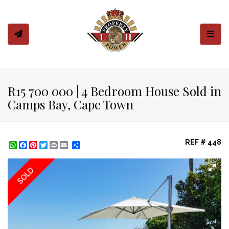
Toggl
R15 700 000 | 4 Bedroom House Sold in
Camps Bay, Cape Town
REF # 448
WhatsApp
Facebook
Pinterest
Twitter
Print
Share
SOLD