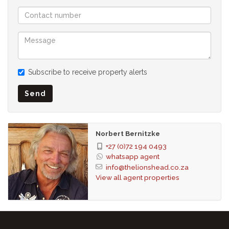
Schlafzimmer: 4
Badezimmer: 3.5
Küchen: 2
Küche 1
Alle integrierten Gaggenau-Geräte, Herd (Ofen & Kochfeld),
Subscribe to receive property alerts
Fliesenböden, offener Schnitt, Einbauschränke
Küche 2, Spülküche mit Geräten
Send
Wohnzimmer: 2
Essbereich im Freien neben dem Wohnbereich
2. Küchenzeile mit Gaggenau-Weinkühlschränken am Pool
Norbert Bernitzke
Garagen: 2
+27 (0)72 194 0493
Grundstück:350 m²
whatsapp agent
Steuern: R 6 732
info@thelionshead.co.za
View all agent properties
Am 25.04.2022 reduziert von bisher Rand 18.750.000.-
Auf Wunsch senden wir Ihnen ein Video