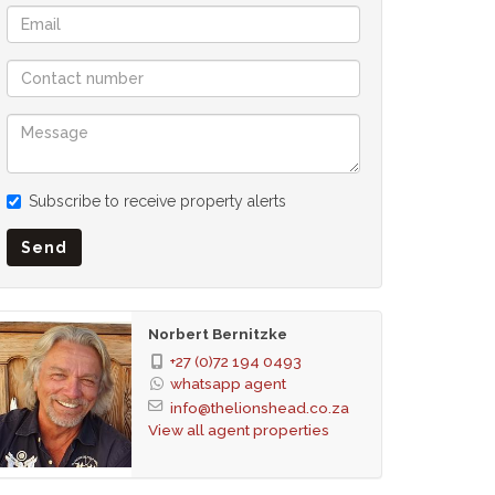
Subscribe to receive property alerts
Send
Norbert Bernitzke
+27 (0)72 194 0493
whatsapp agent
info@thelionshead.co.za
View all agent properties