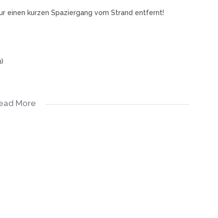
nur einen kurzen Spaziergang vom Strand entfernt!
)
ead More
m Hauptschlafzimmer
vom Hauptschlafzimmer abgeht
 für besondere Anlässe
ngang
nfte mit Seiteneingang