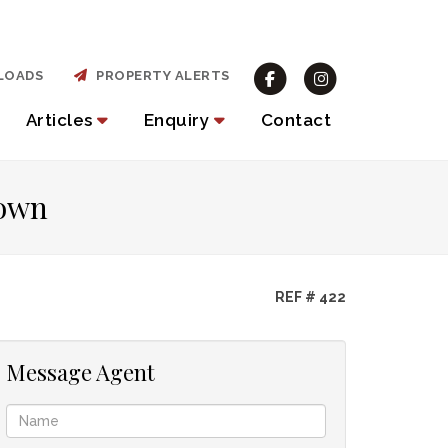
LOADS
PROPERTY ALERTS
Articles
Enquiry
Contact
Town
REF # 422
Message Agent