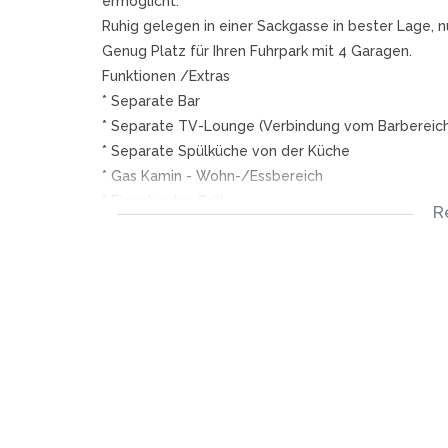
ermöglicht.
Ruhig gelegen in einer Sackgasse in bester Lage, 
Genug Platz für Ihren Fuhrpark mit 4 Garagen.
Funktionen /Extras
* Separate Bar
* Separate TV-Lounge (Verbindung vom Barbereich
* Separate Spülküche von der Küche
* Gas Kamin - Wohn-/Essbereich
* Eingebauter Grill
R
* Whirlpool
* Aufzug
* Luxus-Ankleidezimmer für Sie und Ihn neben de
* Private Pyjama-/TV-Lounge, die mit Glastüren 
* Spezieller Weinverkostungskeller / Essbereich -
* Fitnessraum / Freizeitraum
* Separate Waschküche
* Separate Gästesuite mit Lounge und eigenem Ei
* In sich geschlossene, geräumige Personalunterkü