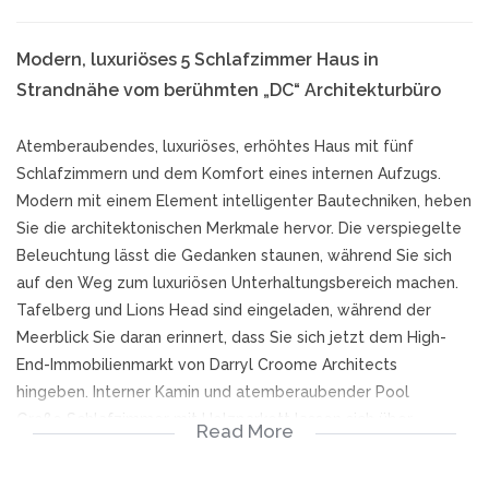
Modern, luxuriöses 5 Schlafzimmer Haus in
Strandnähe vom berühmten „DC“ Architekturbüro
Atemberaubendes, luxuriöses, erhöhtes Haus mit fünf
Schlafzimmern und dem Komfort eines internen Aufzugs.
Modern mit einem Element intelligenter Bautechniken, heben
Sie die architektonischen Merkmale hervor. Die verspiegelte
Beleuchtung lässt die Gedanken staunen, während Sie sich
auf den Weg zum luxuriösen Unterhaltungsbereich machen.
Tafelberg und Lions Head sind eingeladen, während der
Meerblick Sie daran erinnert, dass Sie sich jetzt dem High-
End-Immobilienmarkt von Darryl Croome Architects
hingeben. Interner Kamin und atemberaubender Pool
Große Schlafzimmer mit Holzparkett lassen sich über
Read More
Schiebetüren zum vollen Genuss öffnen.
Ein kurzer Spaziergang vom Strand und dem Trubel entfernt.