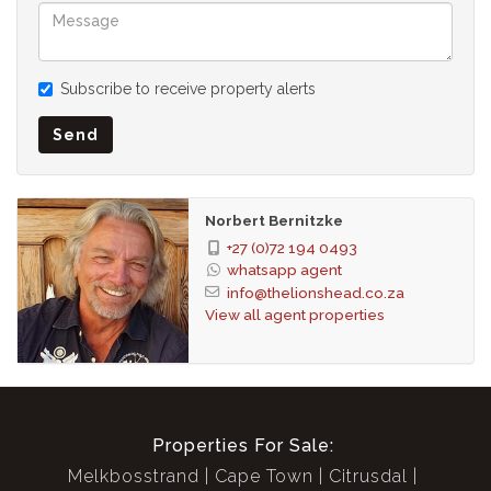
Einbauschränke
Schlafzimmer 2
Holzböden, Balkon, TV-Anschluss, Einbauschränke,
Subscribe to receive property alerts
Queensize-Bett
Schlafzimmer 3
Send
Holzböden, Balkon, Klimaanlage, TV-Anschluss,
Einbauschränke, Queensize-Bett
Schlafzimmer 4
Norbert Bernitzke
Holzböden, Balkon, Klimaanlage, TV-Anschluss,
+27 (0)72 194 0493
Einbauschränke, Queensize-Bett
whatsapp agent
Schlafzimmer 5
info@thelionshead.co.za
View all agent properties
Holzböden, Balkon, Klimaanlage, TV-Anschluss,
Einbauschränke, Queensize-Bett
Badezimmer 5.5
Badezimmer 1
Teppiche, Waschbecken, Hauptbadezimmer, Badewanne,
Properties For Sale:
Bad, Dusche, Toilette und Waschbecken, Wäscheraum
Melkbosstrand
Cape Town
Citrusdal
Badezimmer 2