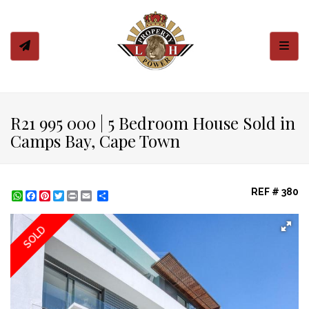
Toggl
R21 995 000 | 5 Bedroom House Sold in
Camps Bay, Cape Town
REF # 380
WhatsApp
Facebook
Pinterest
Twitter
Print
Share
SOLD