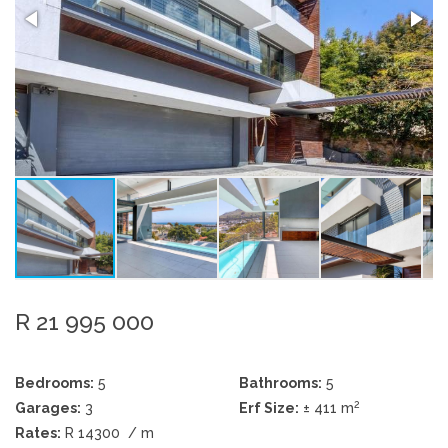
R 21 995 000
Bedrooms:
5
Bathrooms:
5
2
Garages:
3
Erf Size:
± 411 m
Rates:
R 14300
/ m