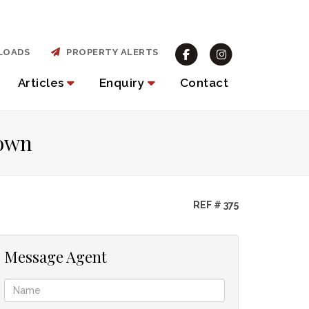
LOADS
PROPERTY ALERTS
Articles
Enquiry
Contact
Town
REF # 375
Message Agent