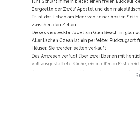
fünf Schlafzimmern bietet einen freien Blick auf
Bergkette der Zwölf Apostel und den majestätisc
Es ist das Leben am Meer von seiner besten Seite.
zwischen den Zehen.
Dieses versteckte Juwel am Glen Beach im glamou
Atlantischen Ozean ist ein perfekter Rückzugsort 
Häuser. Sie werden selten verkauft
Das Anwesen verfügt über zwei Ebenen mit herrli
voll ausgestattete Küche, einen offenen Essbereic
Terrassen und überdachte Innenhöfe (auf beiden Ebe
R
die Unterhaltung im Freien eignen. Prächtige Möbel
Residenz den letzten Schliff.
Sichere Parkplätze abseits der Straße für 3 Autos i
Das Haus verfügt über separate Eingänge für jede
verfügt über sichere Parkplätze abseits der Straße 
einzigartig für Glen Beach.
DIE NACHBARSCHAFT:
Glen Beach Villa liegt am Strand mit majestätisch