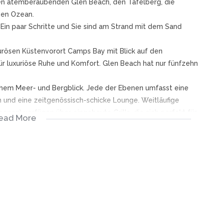
 den atemberaubenden Glen Beach, den Tafelberg, die
hen Ozean.
 Ein paar Schritte und Sie sind am Strand mit dem Sand
rösen Küstenvorort Camps Bay mit Blick auf den
für luxuriöse Ruhe und Komfort. Glen Beach hat nur fünfzehn
chem Meer- und Bergblick. Jede der Ebenen umfasst eine
h und eine zeitgenössisch-schicke Lounge. Weitläufige
nen) verfügen über eingebaute Grills, die sich perfekt für
ead More
 und importierte Oberflächen verleihen dieser luxuriösen
n einer eingezäunten Auffahrt.
 Ebene und genießt einen direkten Zugang zum Strand. Es
für drei Fahrzeuge in einer eingezäunten Auffahrt. Dies ist
em Blick auf das Meer, Glen Beach, Camps Bay, Twelve