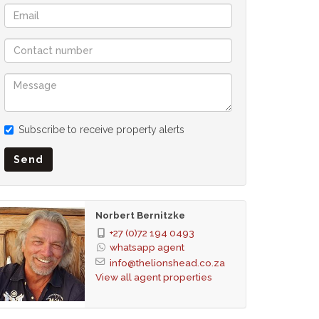
Subscribe to receive property alerts
Send
Norbert Bernitzke
+27 (0)72 194 0493
whatsapp agent
info@thelionshead.co.za
View all agent properties