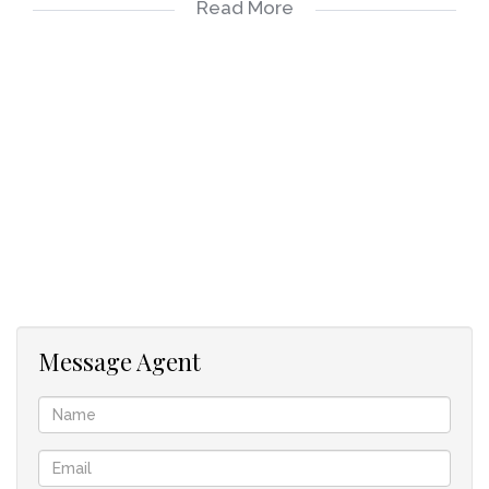
Read More
Separate überdachte Terrasse plus Pool. Verfügt über einen
Kamin mit kupferumantelter Kaminbrust und maßgefertigten
Einbauschränken im Wohn- und Essbereich. Studienecke.
Zwei Schlafzimmer mit Bad auf dieser Ebene.
Offenes Wohn- / Esszimmer und Küche in der obersten Etage
mit Falttüren zur Terrasse mit herrlicher Aussicht. Offener
Kamin. Zwei Schlafzimmer mit Bad auf dieser Ebene.
Doppelgarage mit direktem Zugang zum Haus. Interner
Aufzug. Personalunterkunft.
Wohnen Sie in einer Hälfte des Hauses und vermieten den
Message Agent
anderen Teil oder Sie haben genug Platz für Ihre Familie oder
Freunde.
Schlafzimmer: 4
Badezimmer: 4