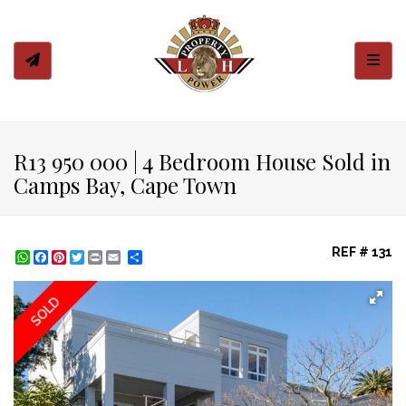
Toggl
R13 950 000 | 4 Bedroom House Sold in
Camps Bay, Cape Town
REF # 131
WhatsApp
Facebook
Pinterest
Twitter
Print
Share
SOLD