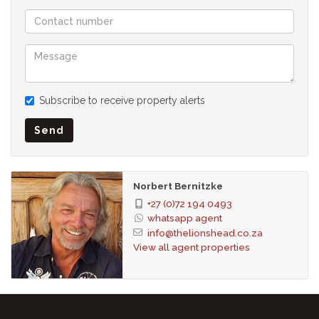
Küche
Spülküche
Wohnzimmer: 2
Esszimmer
Garage: 2
Subscribe to receive property alerts
Stellplätze: 2 abseits der Straße
Garten
Send
Pool
Personalunterkunft
Interner Aufzug
Norbert Bernitzke
In Zusammenarbeit mit SEEFF
+27 (0)72 194 0493
whatsapp agent
info@thelionshead.co.za
View all agent properties