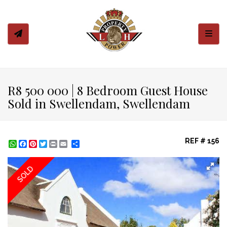
Toggl
R8 500 000 | 8 Bedroom Guest House
Sold in Swellendam, Swellendam
REF # 156
WhatsApp
Facebook
Pinterest
Twitter
Print
Share
SOLD