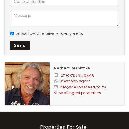
oder Balkon.
Andere Gebäude: Wäscherei, 3 Lagerräume. Pumpen- und
Boilerraum
Zusätzlich: Parkplatz, 6 Carports, 2 elektrische Tore,
Subscribe to receive property alerts
Gegensprechanlage, Sat-TV, Wi-Fi, Jacuzzi Deck
Wasser: Gemeindewasserplan, Bewässerungswasserplan,
Send
Flusswasser, Bewässerungssystem.
Einkommen: Ausgezeichnet
Erweiterbarkeit: Genehmigte Unterteilung von Grundstück Nr.
Norbert Bernitzke
2 für ein zweites Gebäude auf ERF 4094
+27 (0)72 194 0493
Extra: Großer Poolbereich, schöner Whirlpool Bereich,
whatsapp agent
parkähnlicher Garten mit vielen Bäumen.
info@thelionshead.co.za
View all agent properties
Großer Damm und Fischteich
Besonderheit: 2 Hektar großer Wildpark mit Springböcken
und Zebras.
Zugang zum Fluss.
Properties For Sale: