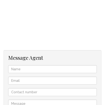
einzigartigen Charakter und vor allem in den Menschen wider,
die Sea Point ihr Zuhause nennen.
Unsere neueste Kreation und 17. Entwicklung, ONE4 6ON M –
gelegen in 146 Main Road, Sea Point – baut auf dem
zentralen Glauben der Verbundenheit auf. Eine
Verbundenheit mit einer Stadt, einer Gemeinschaft, einem
Ort und untereinander. Gebäude sind einfach nur Objekte,
wenn wir ihnen nicht ein Gefühl der Verbundenheit verleihen
– das Gefühl, Teil von etwas Größerem zu sein. Etwas
Lebendiges und Lebendiges, mit einem Gefühl der
Message Agent
Zugehörigkeit.
ONE46 ON M steht für ein urbanes Leben, wenn wir uns
verbinden.
MERKMALE:
Umfassendes, intelligentes Design mit platzsparender
Tischlerei
Dezente Schlichtheit für maximale Raum- und Lichtnutzung