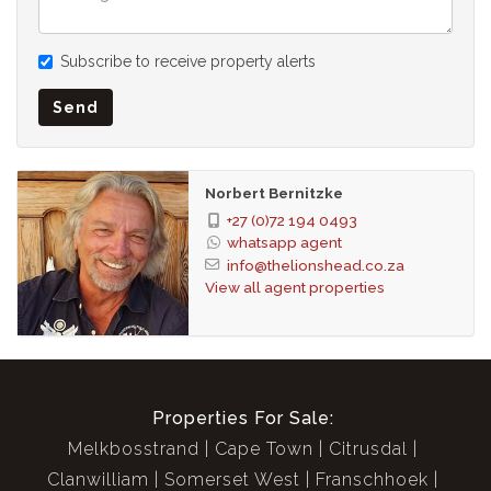
Sichere Tiefgarage und Lagerräume zum Kauf verfügbar
Nahtlos integrierte Geräte
Subscribe to receive property alerts
Gemeinschaftspoolterrasse mit Berg- und Meerblick sowie
Grillmöglichkeiten
Send
24-Stunden-Sicherheitsdienst und Concierge
Restaurants und Einkaufserlebnisse vor Ort
Wäscherei vor Ort
Norbert Bernitzke
Haustierfreundlich
+27 (0)72 194 0493
Glasfaserfähig
whatsapp agent
Einrichtungen für Gebäudepersonal
info@thelionshead.co.za
View all agent properties
Generator für Gemeinschaftsräume
TOP- LAGE
ONE46 ON M ist eine Hommage an all das, wofür Sea Point
steht. Von frühmorgens bis spätabends erwacht das Viertel
zum Leben, beflügelt durch die Verbindung zwischen seinen
Properties For Sale:
Bewohnern, Geschäften und der Natur. Schimmernde Lichter
Melkbosstrand
Cape Town
Citrusdal
und urbanes Treiben verbinden sich mit einer Küste von rauer
Clanwilliam
Somerset West
Franschhoek
Schönheit, während opulente, erstklassige Restaurants und