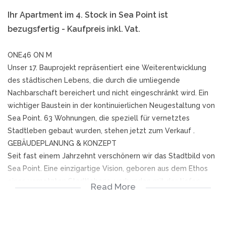
Ihr Apartment im 4. Stock in Sea Point ist
bezugsfertig - Kaufpreis inkl. Vat.
ONE46 ON M
Unser 17. Bauprojekt repräsentiert eine Weiterentwicklung
des städtischen Lebens, die durch die umliegende
Nachbarschaft bereichert und nicht eingeschränkt wird. Ein
wichtiger Baustein in der kontinuierlichen Neugestaltung von
Sea Point. 63 Wohnungen, die speziell für vernetztes
Stadtleben gebaut wurden, stehen jetzt zum Verkauf .
GEBÄUDEPLANUNG & KONZEPT
Seit fast einem Jahrzehnt verschönern wir das Stadtbild von
Sea Point. Eine einzigartige Vision, geboren aus dem Ethos
eines vernetzten Stadtlebens, verbunden mit der tiefen
Read More
Liebe zu einer vielfältigen Küstengemeinde. Unser Anspruch
geht seit jeher über die von uns geschaffenen Gebäude
hinaus und spiegelt sich in den Straßen, Geschäften, dem