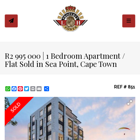
Toggl
R2 995 000 | 1 Bedroom Apartment /
Flat Sold in Sea Point, Cape Town
REF # 851
WhatsApp
Facebook
Pinterest
Twitter
Print
Share
SOLD