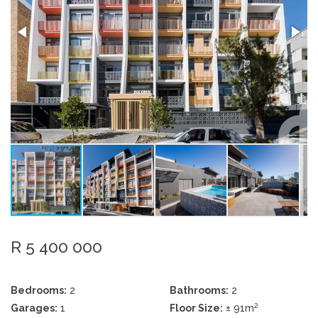
R 5 400 000
Bedrooms:
2
Bathrooms:
2
2
Garages:
1
Floor Size:
± 91m