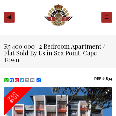
Toggl
R5 400 000 | 2 Bedroom Apartment /
Flat Sold By Us in Sea Point, Cape
Town
REF # 834
WhatsApp
Facebook
Pinterest
Twitter
Print
Share
SOLD
BY US