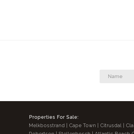
Eingangstreppenabsatz befindet, Glasfaserbereitsc
die gesamte Innengrenze des Grundstücks ist mit 
Straße runden das Paket ab. Diese einfache Wohnim
Wohnung sind, sich aber auch nach etwas Platz im 
sehnen, das einen einfachen Zugang zum Stadtzent
und Stränden vor Ihrer Haustür bietet.
In Zusammenarbeit mit Ingred von SEEFF
Properties For Sale:
Melkbosstrand
Cape Town
Citrusdal
Cla
Robertson
Stellenbosch
Atlantic Beach 