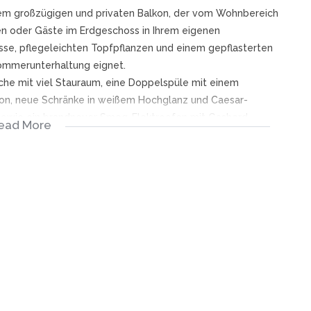
nem großzügigen und privaten Balkon, der vom Wohnbereich
en oder Gäste im Erdgeschoss in Ihrem eigenen
se, pflegeleichten Topfpflanzen und einem gepflasterten
 Sommerunterhaltung eignet.
he mit viel Stauraum, eine Doppelspüle mit einem
ion, neue Schränke in weißem Hochglanz und Caesar-
n sowie ein brandneuer Smeg-Elektroofen mit Gasherd
ead More
gänzen die neutralen Grau- und Weißtöne und beide
rößere Schlafzimmer hat eine Reihe von Schränken auf
ren füllen die Wohnung mit Sonnenschein und natürlichem
n Oberflächen mit einer schönen Terrazzo-Bodenfliese,
die die weißen Elemente ergänzt, und schwarzen
Handtuchhalters. Der LED-Spiegel über dem Waschtisch
Fenster über der freistehenden Badewanne bietet eine
chkeiten des Stromausfalles, der sich an Ihrem