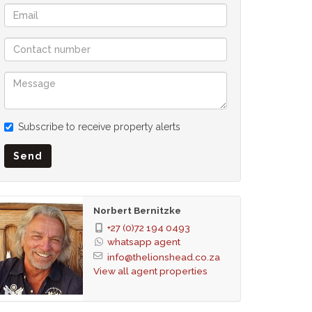
Subscribe to receive property alerts
Send
Norbert Bernitzke
+27 (0)72 194 0493
whatsapp agent
info@thelionshead.co.za
View all agent properties