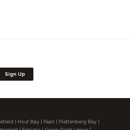
Sign Up
efield
Hout Bay
Paarl
Plettenberg Bay
terkant
Erinvale
Green Point Upper