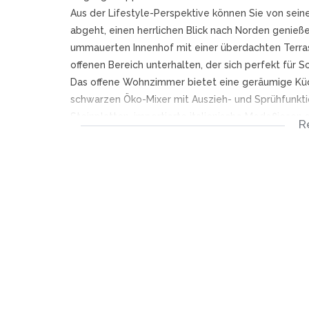
Aus der Lifestyle-Perspektive können Sie von sei
abgeht, einen herrlichen Blick nach Norden genieß
ummauerten Innenhof mit einer überdachten Terras
offenen Bereich unterhalten, der sich perfekt für
Das offene Wohnzimmer bietet eine geräumige Küc
schwarzen Öko-Mixer mit Auszieh- und Sprühfunkt
Steinplatten, importierte italienische Modefliese
R
vervollständigen diese gut angelegte Küche.
Laminatböden in den Wohn- und Schlafzimmern er
Schlafzimmer verfügen über Einbauschränke, das g
beiden Seiten. Große Fenster und die Terrassentü
Licht.
Das komplette Badezimmer ist einzigartig in seine
einer tiefen Esmerelda-Grün-Mode in der Dusche, 
Sanitärkeramiken einschließlich eines beheizten 
sticht aus dem schönen Wandstoff hervor und das 
schöne Aussicht und Licht.
Ein Wechselrichter zur Bewältigung der Unannehmli