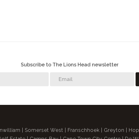
haft, Prepaid-Strom sowie ein individueller Wasserzähler,
Elektrozäunen ausgestattet und Parkplätze abseits der
mobilie ist perfekt, wenn Sie auf der Suche nach einer
Freien oder einem perfekten "Pied-à-terre" in Kapstadt
rum, einer Fülle von fabelhaften Restaurants, Weinfarmen
Subscribe to The Lions Head newsletter
nwilliam
Somerset West
Franschhoek
Greyton
Hop
Golf Estate
Camps Bay
Cape Town City Centre
De Wa