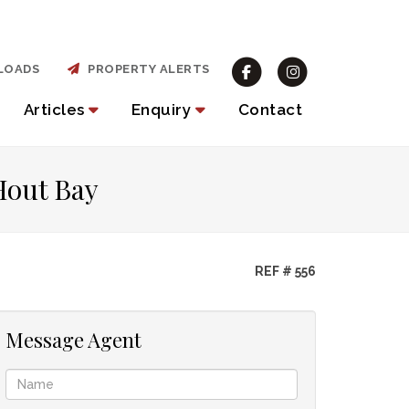
LOADS
PROPERTY ALERTS
Articles
Enquiry
Contact
Hout Bay
REF # 556
Message Agent