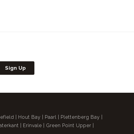
Sign Up
efield
Hout Bay
Paarl
Plettenberg Bay
terkant
Erinvale
Green Point Upper