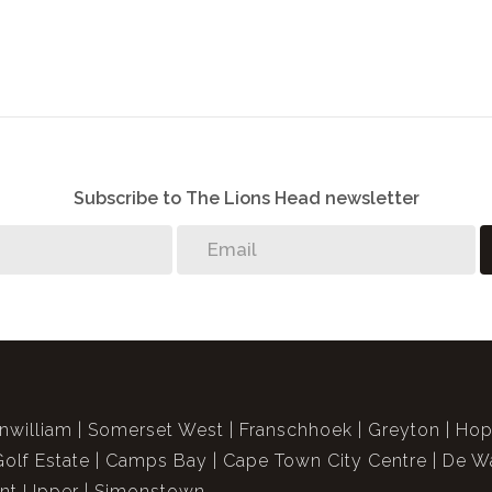
Subscribe to The Lions Head newsletter
nwilliam
Somerset West
Franschhoek
Greyton
Hop
Golf Estate
Camps Bay
Cape Town City Centre
De Wa
int Upper
Simonstown