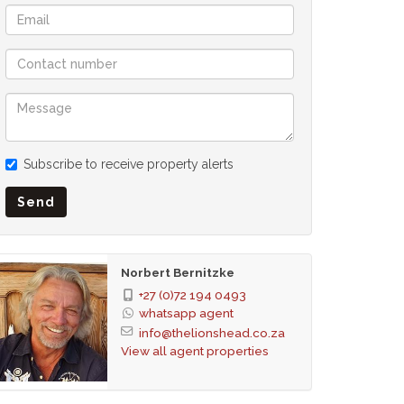
Subscribe to receive property alerts
Send
Norbert Bernitzke
+27 (0)72 194 0493
whatsapp agent
info@thelionshead.co.za
View all agent properties