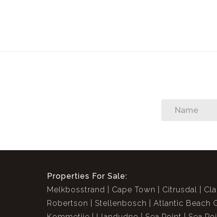
Properties For Sale:
Melkbosstrand
Cape Town
Citrusdal
Cla
Robertson
Stellenbosch
Atlantic Beach 
Kommetjie
Llandudno
Sea Point
Sea Po