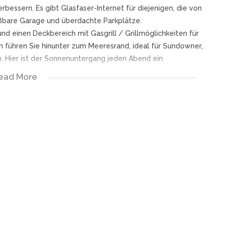
bessern. Es gibt Glasfaser-Internet für diejenigen, die von
eßbare Garage und überdachte Parkplätze.
d einen Deckbereich mit Gasgrill / Grillmöglichkeiten für
 führen Sie hinunter zum Meeresrand, ideal für Sundowner,
 Hier ist der Sonnenuntergang jeden Abend ein
 Seele entspannen.
ead More
-Go-Urlaubsziel oder einen dauerhaften Wohnsitz.