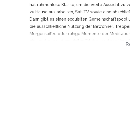
hat rahmenlose Klasse, um die weite Aussicht zu ver
zu Hause aus arbeiten, Sat-TV sowie eine abschli
Dann gibt es einen exquisiten Gemeinschaftspool un
die ausschließliche Nutzung der Bewohner. Treppen
Morgenkaffee oder ruhige Momente der Meditation.
einzigartiges und exquisites Erlebnis und wird Ihre
R
Tolles Preis-Leistungs-Verhältnis für ein Lock-and
Wohngeld R 6 000 mtl.= € 315
Steuern R 3 800 mtl. = € 200