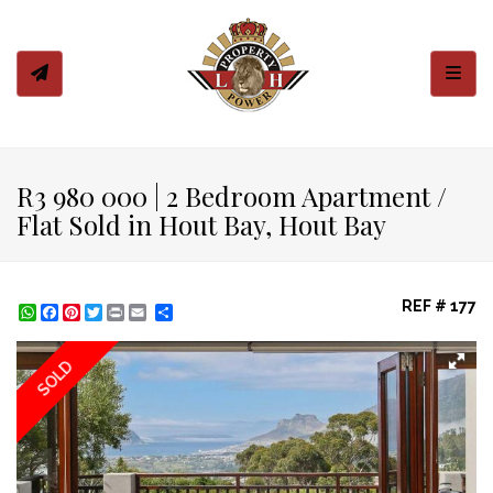
Toggl
R3 980 000 | 2 Bedroom Apartment /
Flat Sold in Hout Bay, Hout Bay
REF # 177
WhatsApp
Facebook
Pinterest
Twitter
Print
Share
SOLD