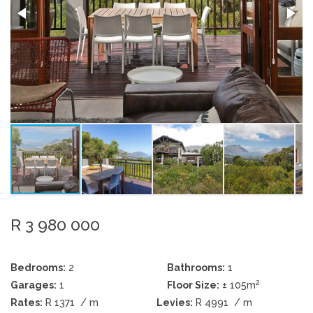
R 3 980 000
Bedrooms:
2
Bathrooms:
1
2
Garages:
1
Floor Size:
± 105m
Rates:
R 1371
/ m
Levies:
R 4991
/ m