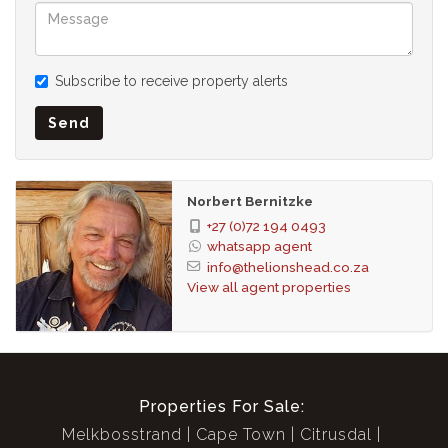
Subscribe to receive property alerts
Send
Norbert Bernitzke
+27 (0)72 194 0493
whatsapp agent
info@thelionshead.co.za
View all agent properties
Properties For Sale:
Melkbosstrand
Cape Town
Citrusdal