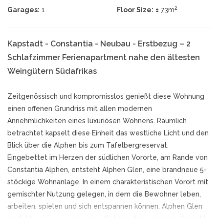
2
Garages:
1
Floor Size:
± 73m
Kapstadt - Constantia - Neubau - Erstbezug – 2
Schlafzimmer Ferienapartment nahe den ältesten
Weingütern Südafrikas
Zeitgenössisch und kompromisslos genießt diese Wohnung
einen offenen Grundriss mit allen modernen
Annehmlichkeiten eines luxuriösen Wohnens. Räumlich
betrachtet kapselt diese Einheit das westliche Licht und den
Blick über die Alphen bis zum Tafelbergreservat.
Eingebettet im Herzen der südlichen Vororte, am Rande von
Constantia Alphen, entsteht Alphen Glen, eine brandneue 5-
stöckige Wohnanlage. In einem charakteristischen Vorort mit
gemischter Nutzung gelegen, in dem die Bewohner leben,
arbeiten, spielen und sich entspannen können. Alphen Glen
perfekt gelegen, nur wenige Gehminuten von einer Vielzahl