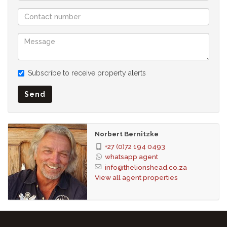
auf den Feldern. Finden Sie sich umgeben von den von
Bäumen gesäumten Straßen, viktorianischen Cottages und
großen Familienhäusern, die alle um den Tafelberg gewickelt
sind.
Das Mandat wurde an Seeff, Upton Properties und The Lions
Head Properties vergeben, eine bemerkenswerte Wahl für
Subscribe to receive property alerts
Käufer und Verkäufer in den südlichen Vororten von
Kapstadt.
Send
STBB, bekannt dafür, dass sie den Maßstab als
Anwaltskanzlei für Immobilientransaktionen für
Einzelhandels- und Entwicklungsimmobilien gesetzt hat,
Norbert Bernitzke
wurde neben Ooba, dem Partner für die Vergabe von
+27 (0)72 194 0493
Hypotheken, als Conveyancing-Anwälte ernannt.
whatsapp agent
.
info@thelionshead.co.za
View all agent properties
Lage & Lebensstil
Alphen Glen liegt im Herzen der südlichen Vororte von
Kapstadt, wo ein wohlhabendes Dorfgefühl, ein
Gemeinschaftsgefühl, ein Outdoor-Lifestyle und