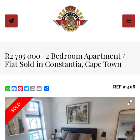
Toggl
R2 795 000 | 2 Bedroom Apartment /
Flat Sold in Constantia, Cape Town
REF # 406
WhatsApp
Facebook
Pinterest
Twitter
Print
Share
SOLD