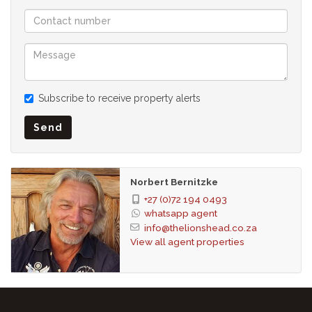
die Bree und Loop Street verbindet, werden in ihrem alten
Glanz wiederhergestellt.
Inspiriert vom Charme der Loop Street, bieten die oberen
Bogenfassaden von ELEVENONB eine Fülle an Texturen.
Zweifarbiger Sichtbeton trifft auf pulverbeschichtete
Subscribe to receive property alerts
Stahlbalkone. Quadratische Balustraden aus weißen
Betonsteinen im unteren Bereich von ELEVENONB schaffen
Send
einen fließenden Übergang zwischen Innen- und Außenraum.
Licht tanzt auf massiven Strukturen. An die Orphan Lane
grenzt eine öffentliche Passage, ein Ort zum Verweilen oder
Norbert Bernitzke
für einen Kaffee zum Mitnehmen. Abends erwarten Sie
+27 (0)72 194 0493
Ambiente, erlesene Weine und gehobene Gastronomie.
whatsapp agent
ELEVENONB bietet:
info@thelionshead.co.za
View all agent properties
• Spektakuläre Aussicht auf den Tafelberg, den Lion’s Head,
den Signal Hill und die Lichter der Stadt bei Nacht.
• Hochwertige, platzsparende Einbauschränke.
• Klimaanlage in allen Apartments.
• Concierge-Service und Hausverwaltung (bereitgestellt von