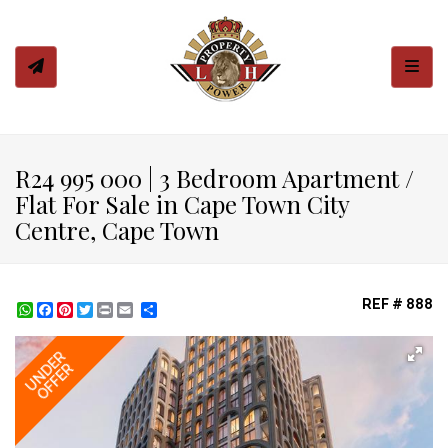
Toggl
R24 995 000 | 3 Bedroom Apartment /
Flat For Sale in Cape Town City
Centre, Cape Town
REF # 888
WhatsApp
Facebook
Pinterest
Twitter
Print
Share
UNDER
OFFER