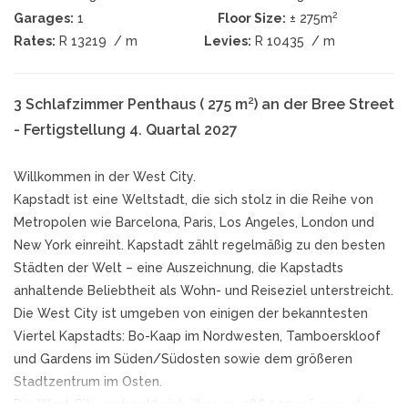
2
Garages:
1
Floor Size:
± 275m
Rates:
R 13219
/ m
Levies:
R 10435
/ m
3 Schlafzimmer Penthaus ( 275 m²) an der Bree Street
- Fertigstellung 4. Quartal 2027
Willkommen in der West City.
Kapstadt ist eine Weltstadt, die sich stolz in die Reihe von
Metropolen wie Barcelona, Paris, Los Angeles, London und
New York einreiht. Kapstadt zählt regelmäßig zu den besten
Städten der Welt – eine Auszeichnung, die Kapstadts
anhaltende Beliebtheit als Wohn- und Reiseziel unterstreicht.
Die West City ist umgeben von einigen der bekanntesten
Viertel Kapstadts: Bo-Kaap im Nordwesten, Tamboerskloof
und Gardens im Süden/Südosten sowie dem größeren
Stadtzentrum im Osten.
Die West City erstreckt sich über ca. 286.000 m², was etwa