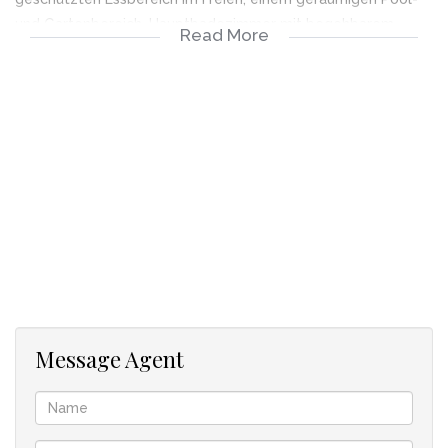
und Gartenbereich. Hauptbadezimmer mit begehbarem
Read More
Ankleidezimmer und sowie ausgezeichnetem Badezimmer. 2.
Schlafzimmer en-suite.
Amerikanische Fensterläden fügen Designmerkmal und
zusätzliche Sicherheit hinzu.
Eine seltene Gelegenheit, sich einen geräumigen 225 m²
großen Ferien- oder Dauerwohnsitz zu sichern.
In Zusammenarbeit mit SEEFF
Message Agent