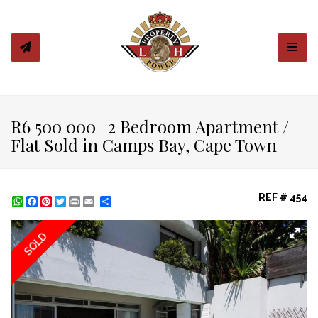
Toggl
R6 500 000 | 2 Bedroom Apartment /
Flat Sold in Camps Bay, Cape Town
REF # 454
WhatsApp
Facebook
Pinterest
Twitter
Print
Share
SOLD