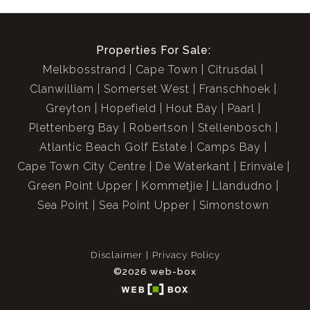
Properties For Sale:
Melkbosstrand
Cape Town
Citrusdal
Clanwilliam
Somerset West
Franschhoek
Greyton
Hopefield
Hout Bay
Paarl
Plettenberg Bay
Robertson
Stellenbosch
Atlantic Beach Golf Estate
Camps Bay
Cape Town City Centre
De Waterkant
Erinvale
Green Point Upper
Kommetjie
Llandudno
Sea Point
Sea Point Upper
Simonstown
Disclaimer
Privacy Policy
©2026 web-box