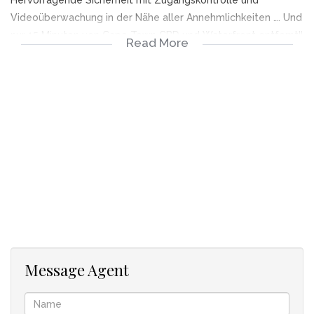
Videoüberwachung in der Nähe aller Annehmlichkeiten …. Und
nur 15 Minuten von Cape Town CBD und Waterfront entfernt!!
Read More
In Zusammenarbeit mit Gail vom Dolphin Beach
Message Agent