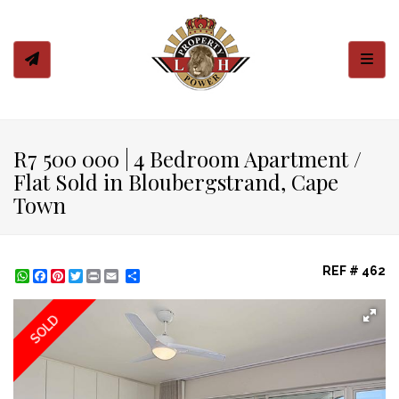
Toggl
R7 500 000 | 4 Bedroom Apartment /
Flat Sold in Bloubergstrand, Cape
Town
REF # 462
WhatsApp
Facebook
Pinterest
Twitter
Print
Share
SOLD