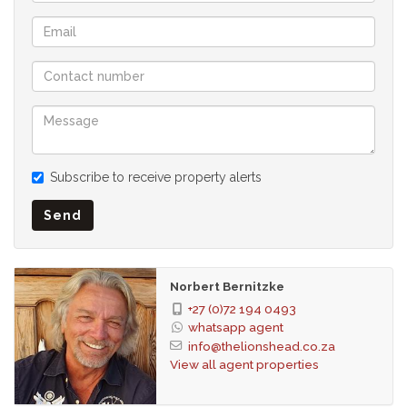
Subscribe to receive property alerts
Send
Norbert Bernitzke
+27 (0)72 194 0493
whatsapp agent
info@thelionshead.co.za
View all agent properties