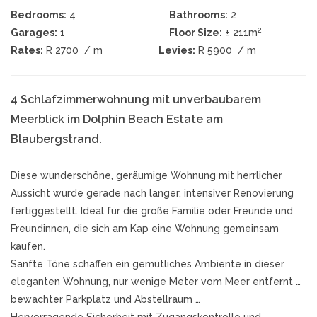
Bedrooms:
4
Bathrooms:
2
2
Garages:
1
Floor Size:
± 211m
Rates:
R 2700
/ m
Levies:
R 5900
/ m
4 Schlafzimmerwohnung mit unverbaubarem
Meerblick im Dolphin Beach Estate am
Blaubergstrand.
Diese wunderschöne, geräumige Wohnung mit herrlicher
Aussicht wurde gerade nach langer, intensiver Renovierung
fertiggestellt. Ideal für die große Familie oder Freunde und
Freundinnen, die sich am Kap eine Wohnung gemeinsam
kaufen.
Sanfte Töne schaffen ein gemütliches Ambiente in dieser
eleganten Wohnung, nur wenige Meter vom Meer entfernt …
bewachter Parkplatz und Abstellraum …
Hervorragende Sicherheit mit Zugangskontrolle und