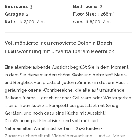
Bedrooms:
3
Bathrooms:
2
2
Garages:
2
Floor Size:
± 268m
Rates:
R 2500
/ m
Levies:
R 6500
/ m
Voll möblierte, neu renovierte Dolphin Beach
Luxuswohnung mit unverbaubarem Meerblick
Eine atemberaubende Aussicht begrüßt Sie in dem Moment,
in dem Sie diese wunderschöne Wohnung betreten!! Meer-
und Bergblick von praktisch jedem Zimmer in diesem Haus ...
geräumige offene Wohnbereiche, die alle auf umlaufende
Balkone führen ... geschlossener Grillraum oder Wintergarten
... eine Traumküche ... komplett ausgestattet mit Smeg-
Geräten. und noch dazu eine Küche mit Aussicht!
Die Wohnung ist klimatisiert und voll möbliert.
Nahe an allen Annehmlichkeiten ... 24-Stunden-
Zugangssicherheit mit Videoüberwachung ... und 50 Meter