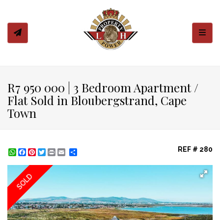
Toggl
R7 950 000 | 3 Bedroom Apartment /
Flat Sold in Bloubergstrand, Cape
Town
REF # 280
WhatsApp
Facebook
Pinterest
Twitter
Print
Share
SOLD