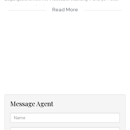
vom Strand entfernt ...
Read More
Keine Straße zum Überqueren!!!
180 Grad Aussicht
3 große Schlafzimmer
2 Badezimmer
Geräumiges offenes Wohnen
Atemberaubende SMEG Küche
Fliesenböden im gesamten Bereich
Hervorragende Sicherheit
Zwei gesicherte Tiefgaragenstellplätze und ein großer
Lagerraum sind im Kaufpreis bereits enthalten. Alle
Annehmlichkeiten des täglichen Lebens, sowie trendige Bars
und Restaurants befinden sich in der Nähe. Ins Cape Town
City Center und zur berühmten V&A Waterfront fahren Sie
Message Agent
mit dem Auto in nur 15 Minuten oder Sie nehmen den My City
Bus.