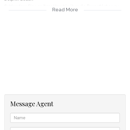
Schlendern Sie von Ihrer Haustür über die Rasenflächen zu
Read More
herrlichen weißen Sandstränden und leben Sie Ihren Traum.
Wohnfläche 155m²
Schlafzimmer 2
Badezimmer 2
Wohnzimmer 1
Küche 1
Garage 1
24 Stunden Zugang mit Videoüberwachungsanlage in
einem gesicherten Wohnkomplex.. Alle
Annehmlichkeiten des täglichen Lebens, sowie
trendige Bars und Restaurants befinden sich in der
Nähe. Ins Cape Town City Center und zur berühmten
Message Agent
V&A Waterfront fahren Sie mit dem Auto in nur 15
Minuten oder Sie nehmen den My City Bus.
24 Stunden Security