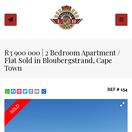
Toggl
R3 900 000 | 2 Bedroom Apartment /
Flat Sold in Bloubergstrand, Cape
Town
REF # 154
WhatsApp
Facebook
Pinterest
Twitter
Print
Share
SOLD