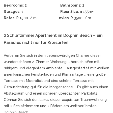
Bedrooms:
2
Bathrooms:
2
2
Garages:
1
Floor Size:
± 155m
Rates:
R 1500
/ m
Levies:
R 3500
/ m
2 Schlafzimmer Apartment im Dolphin Beach – ein
Paradies nicht nur für Kitesurfer!
Verlieren Sie sich in dem liebenswürdigen Charme dieser
wunderschönen 2-Zimmer-Wohnung ... herrlich offen mit
ruhigem und elegantem Ambiente ... ausgestattet mit weißen
amerikanischen Fensterläden und Klimaanlage ... eine große
Terrasse mit Meerblick und eine schöne Terrasse mit
Ostausrichtung gut für die Morgensonne ... Es gibt auch einen
Abstellraum und einen sicheren überdachten Parkplatz.
Gönnen Sie sich den Luxus dieser exquisiten Traumwohnung
mit 2 Schlafzimmern und 2 Bädern am weltberühmten
Dolphin Beach.