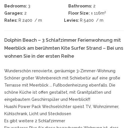
Bedrooms:
3
Bathrooms:
2
2
Garages:
2
Floor Size:
± 116m
Rates:
R 2400
/ m
Levies:
R 5400
/ m
Dolphin Beach – 3 Schlafzimmer Ferienwohnung mit
Meerblick am berühmten Kite Surfer Strand – Bei uns
wohnen Sie in der ersten Reihe
Wunderschön renovierte, geräumige 3-Zimmer-Wohnung
Schöner großer Wohnbereich mit Schiebetür auf eine große
Terrasse mit Meerblick ... Fußbodenheizung ebenfalls. Die
schöne Küche ist offen gestaltet, mit Granitplatten und
eingebautem Geschirrspüler und Meerblick!!!
Huashi Power Pack Wechselrichter speist TV, Wohnzimmer,
Kühlschrank, Licht und Steckdosen
Es gibt weitere 2 Schlafzimmer
Ein weiteres Plus für diese bezaubernde Wohnung ist, dass