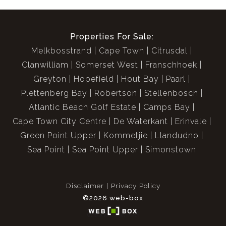
Properties For Sale:
Melkbosstrand
Cape Town
Citrusdal
Clanwilliam
Somerset West
Franschhoek
Greyton
Hopefield
Hout Bay
Paarl
Plettenberg Bay
Robertson
Stellenbosch
Atlantic Beach Golf Estate
Camps Bay
Cape Town City Centre
De Waterkant
Erinvale
Green Point Upper
Kommetjie
Llandudno
Sea Point
Sea Point Upper
Simonstown
Disclaimer
Privacy Policy
©2026 web-box