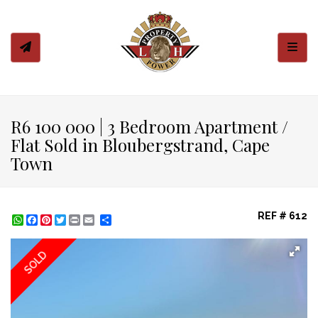
Toggl
R6 100 000 | 3 Bedroom Apartment /
Flat Sold in Bloubergstrand, Cape
Town
REF # 612
WhatsApp
Facebook
Pinterest
Twitter
Print
Share
SOLD