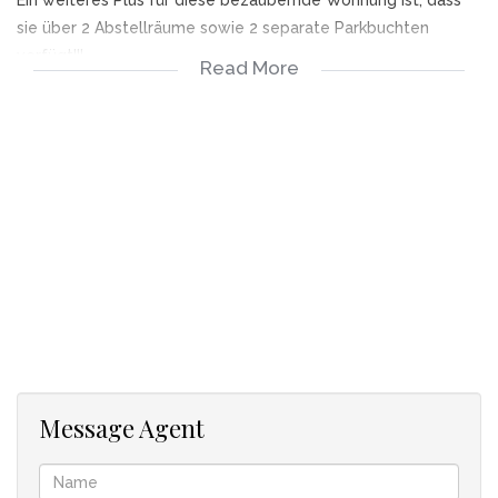
sie über 2 Abstellräume sowie 2 separate Parkbuchten
verfügt!!!
Read More
Es bietet auch den atemberaubendsten Blick auf das Meer
und die Berge und die Nähe zu Restaurants und
Einkaufszentren .... Und nur 15 Minuten von Kapstadt CBD
entfernt
Nebenkosten;
Steuern monatlich Rand 2400 = € 118
Wohngeld monatlich: Rand 5.400 = € 265 Wechselkurs vom
31.08.2023
Dolphin Beach ist die begehrte Security Wohnanlage
am Blaubergstrand - 24 Stunden Security - Einfach
absperren und verreisen! Zu Fuß zum Strand - keine
Message Agent
Straße dazwischen - göttliche Aussicht auf Kapstadt.
AIRb&B erlaubt - bestens zu vermieten.