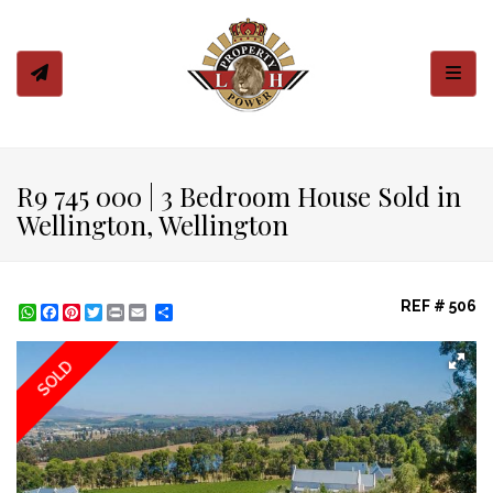
Toggl
R9 745 000 | 3 Bedroom House Sold in
Wellington, Wellington
REF # 506
WhatsApp
Facebook
Pinterest
Twitter
Print
Share
SOLD