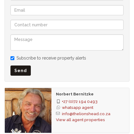
Naturliebhaber werden sich wie ZU HAUSE fühlen.
Alle Vorteile des Lebens in einem rund um die Uhr
bemannten/überwachten mit Wärmebildkameras
bewachten Anwesen. Rundum vollständig elektrisch
eingezäunt.
Es gibt eine Privatschule vor Ort, einen
Weinverkostungsladen und Gästehäuser. GLASFASER im
gesamten Anwesen installiert.
Subscribe to receive property alerts
Bohrloch, Bewässerungssystem, Gartendienstleistungen,
Landschaftsgestaltung, Beleuchtung
Send
Sicherheit
Völlig eingezäunt, elektrische Garage, elektrisches Tor,
Alarmsystem, 24-Stunden-Reaktion, Gegensprechanlage, 24-
Norbert Bernitzke
Stunden-Zugang, Wachhaus, Elektrozaun, boomender
+27 (0)72 194 0493
Bereich, Safe
whatsapp agent
Temperaturregelung
info@thelionshead.co.za
View all agent properties
Glasfaser Internet Zugang
Backup-Wasser