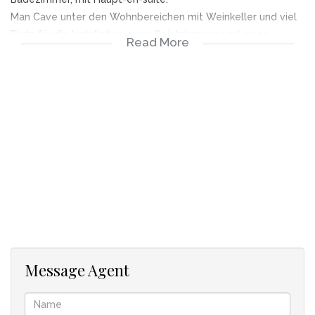
Man Cave unter den Wohnbereichen mit Weinkeller und viel
Platz für die Installation eines Spielzimmers und eines
Read More
Heimkinos.
55 m² große Doppelgarage, die in die Lobby führt, 1
zusätzlicher Parkplatz und Gästeparkplätze für 2/3
Fahrzeuge.
Bohrloch wurde gebohrt, komplettes
Gartenbewässerungssystem. Wechselrichter installiert & IBits
FIBER mit bis zu 50Mbps.
Tier- und pferdefreundliches, funktionierendes Weingut im
Herzen von Wellington, 50 Autominuten von Kapstadt
entfernt.
Ein Anwesen, das einen einzigartigen Lebensstil bietet und
nur wenige Minuten von Wellingtons Geschäften,
Annehmlichkeiten und allen Schulen entfernt ist.
Message Agent
Ihre Kinder können auf und um den 180 Hektar großen
"Bauernhof" spielen, Mountainbike fahren, Pferdefreunde und