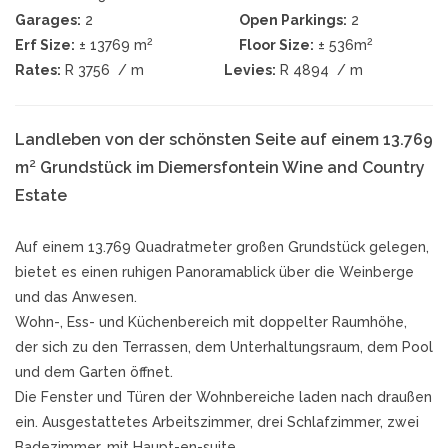
Garages:
2
Open Parkings:
2
2
2
Erf Size:
± 13769 m
Floor Size:
± 536m
Rates:
R 3756
/ m
Levies:
R 4894
/ m
Landleben von der schönsten Seite auf einem 13.769
m² Grundstück im Diemersfontein Wine and Country
Estate
Auf einem 13.769 Quadratmeter großen Grundstück gelegen,
bietet es einen ruhigen Panoramablick über die Weinberge
und das Anwesen.
Wohn-, Ess- und Küchenbereich mit doppelter Raumhöhe,
der sich zu den Terrassen, dem Unterhaltungsraum, dem Pool
und dem Garten öffnet.
Die Fenster und Türen der Wohnbereiche laden nach draußen
ein. Ausgestattetes Arbeitszimmer, drei Schlafzimmer, zwei
Badezimmer, mit Haupt-en-suite.