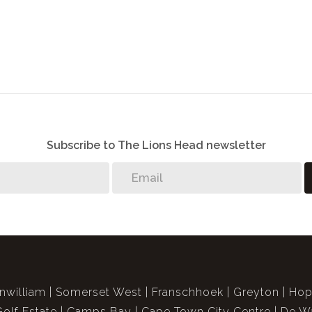
Subscribe to The Lions Head newsletter
nwilliam
Somerset West
Franschhoek
Greyton
Hop
Golf Estate
Camps Bay
Cape Town City Centre
De Wa