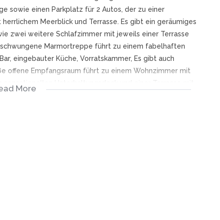
e sowie einen Parkplatz für 2 Autos, der zu einer
 herrlichem Meerblick und Terrasse. Es gibt ein geräumiges
ie zwei weitere Schlafzimmer mit jeweils einer Terrasse
geschwungene Marmortreppe führt zu einem fabelhaften
 Bar, eingebauter Küche, Vorratskammer, Es gibt auch
oße offene Empfangsraum führt zu einem Wohnzimmer mit
 sensationellen Unterhaltungsdeck und einer Terrasse mit
ead More
 sich perfekt eignet, oder um ein geräumiges Apartment mit
 Eingang und hübschem Garten mit Rasen zu schaffen