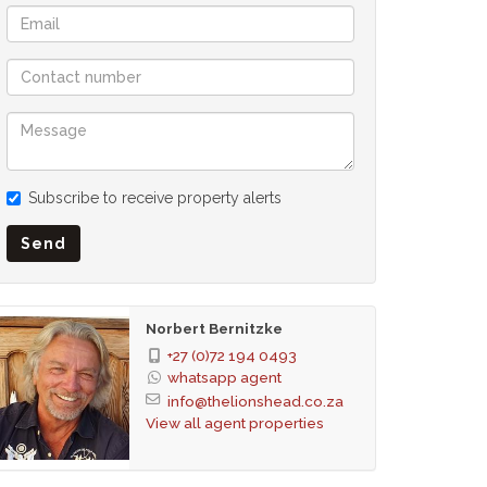
Subscribe to receive property alerts
Send
Norbert Bernitzke
+27 (0)72 194 0493
whatsapp agent
info@thelionshead.co.za
View all agent properties