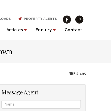
LOADS
PROPERTY ALERTS
Articles
Enquiry
Contact
Town
REF # 495
Message Agent