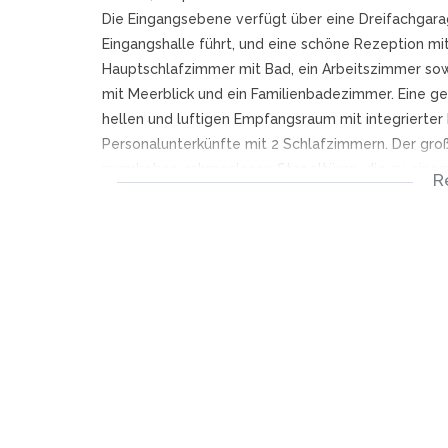
Die Eingangsebene verfügt über eine Dreifachgarag
Eingangshalle führt, und eine schöne Rezeption mit
Hauptschlafzimmer mit Bad, ein Arbeitszimmer sow
mit Meerblick und ein Familienbadezimmer. Eine 
hellen und luftigen Empfangsraum mit integrierter
Personalunterkünfte mit 2 Schlafzimmern. Der gr
raumhohen, rahmenlosen Stapeltüren, die zu einem
R
Horizontalpool mit Blick auf den Ozean führen.
Es gibt einen separaten Raum im Erdgeschoss, der
zwei Schlafzimmern und zwei Bädern mit eigenem
In Zusammenarbeit mit Cape Waterfront