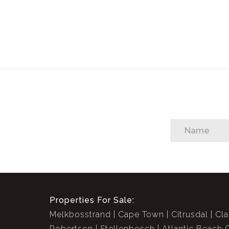
Properties For Sale:
Melkbosstrand
Cape Town
Citrusdal
Cla
Robertson
Stellenbosch
Atlantic Beach 