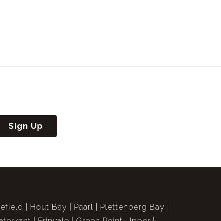
Sign Up
efield
Hout Bay
Paarl
Plettenberg Bay
terkant
Erinvale
Green Point Upper