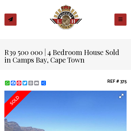
Toggl
R39 500 000 | 4 Bedroom House Sold
in Camps Bay, Cape Town
REF # 375
WhatsApp
Facebook
Pinterest
Twitter
Print
Share
SOLD