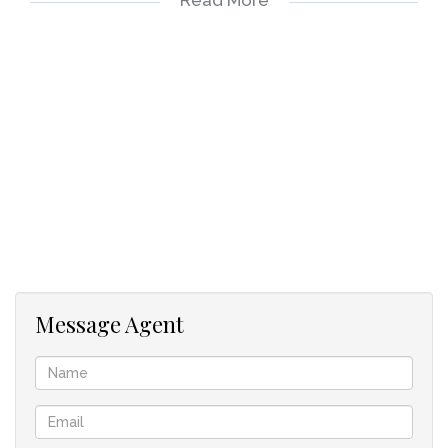
Berg en Dal ist ein beliebtes Security Estate in Hout Bay. Hier
können Sie das Haus sorglos verlassen und kommen und
gehen wann immer Sie wollen.
Laufende Kosten ca 270 € monatlich
In Zusammenarbeit mit GREEFF
Message Agent