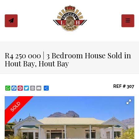
Toggl
R4 250 000 | 3 Bedroom House Sold in
Hout Bay, Hout Bay
REF # 307
WhatsApp
Facebook
Pinterest
Twitter
Print
Share
SOLD