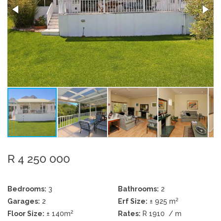
R 4 250 000
Bedrooms:
3
Bathrooms:
2
2
Garages:
2
Erf Size:
± 925 m
2
Floor Size:
± 140m
Rates:
R 1910
/ m